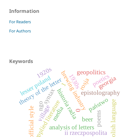
Information
For Readers
For Authors
Keywords
1920s
geopolitics
brewing industry
poetics
1930s
lesser poland
georgia
theory of the letter
rosja
1
syntax
historia radia
epistolography
państwo
applied literature
polish language
ngo
village
media
official style
0
poems
beer
analysis of letters
ii rzeczpospolita