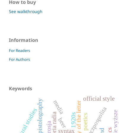
How to buy
See walkthrough
Information
For Readers
For Authors
Keywords
official style
epistolography
media
theory of the letter
ii rzeczpospolita
cultural studies
uczelnie wyższe
historia radia
1920s
poetics
beer
rosja
syntax