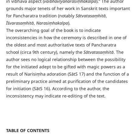
in vibhava aspect (
vaibhavīyanarasiṃhakalpa
).” The author
grounds major tenets of her work in Sanskrit texts important
for Pancharatra tradition (notably
Sātvatasaṃhitā
,
Īśvarasaṃhitā
,
Narasiṃhakalpa
).
The overarching goal of the book is to indicate
inconsistencies in how the ceremony is described in one of
the oldest and most authoritative texts of Pancharatra
school (circa 9th century), namely the
Sātvatasaṃhitā
. The
author sees no logical relationship between the possibility
for the initiated adept to be gifted with magic powers as a
result of Narisiṃha adoration (SātS 17) and the function of a
preliminary practice aimed at purification of the candidates
for initiation (SātS 16). According to the author, the
inconsistency may indicate re-editing of the text.
TABLE OF CONTENTS