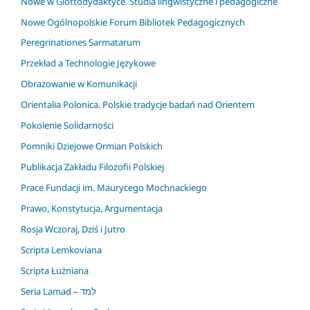
Nowe w Glottodydaktyce. Studia lingwistyczne i pedagogiczne
Nowe Ogólnopolskie Forum Bibliotek Pedagogicznych
Peregrinationes Sarmatarum
Przekład a Technologie Językowe
Obrazowanie w Komunikacji
Orientalia Polonica. Polskie tradycje badań nad Orientem
Pokolenie Solidarności
Pomniki Dziejowe Ormian Polskich
Publikacja Zakładu Filozofii Polskiej
Prace Fundacji im. Maurycego Mochnackiego
Prawo, Konstytucja, Argumentacja
Rosja Wczoraj, Dziś i Jutro
Scripta Lemkoviana
Scripta Łużniana
Seria Lamad – למד