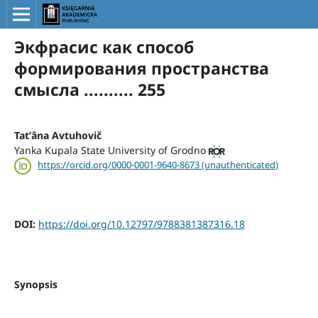
Экфрасис как способ
формирования пространства
смысла .......... 255
Tatʹâna Avtuhovič
Yanka Kupala State University of Grodno
https://orcid.org/0000-0001-9640-8673 (unauthenticated)
DOI:
https://doi.org/10.12797/9788381387316.18
Synopsis