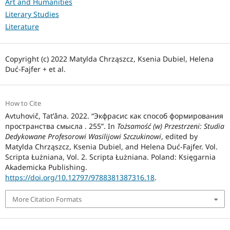
Art and Humanities
Literary Studies
Literature
Copyright (c) 2022 Matylda Chrząszcz, Ksenia Dubiel, Helena
Duć-Fajfer + et al.
How to Cite
Avtuhovič, Tatʹâna. 2022. “Экфрасис как способ формирования
пространства смысла . 255”. In
Tożsamość (w) Przestrzeni: Studia
Dedykowane Profesorowi Wasilijowi Szczukinowi
, edited by
Matylda Chrząszcz, Ksenia Dubiel, and Helena Duć-Fajfer. Vol.
Scripta Łużniana, Vol. 2. Scripta Łużniana. Poland: Księgarnia
Akademicka Publishing.
https://doi.org/10.12797/9788381387316.18
.
More Citation Formats