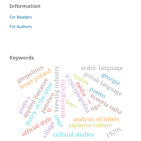
Information
For Readers
For Authors
Keywords
geopolitics
arabic language
brewing industry
lesser poland
polish language
georgia
syntax
ii rzeczpospolita
applied literature
epistolography
media
theory of the letter
poems
państwo
historia radia
poetics
1
beer
ngo
0
rosja
official style
analysis of letters
village
japanese culture
1920s
cultural studies