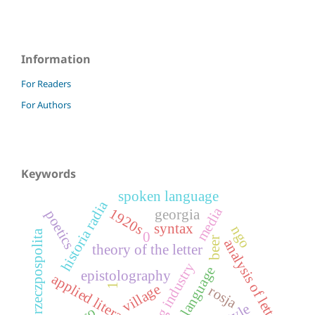
Information
For Readers
For Authors
Keywords
spoken language
historia radia
media
1920s
georgia
poetics
syntax
ngo
ii rzeczpospolita
0
beer
analysis of letters
theory of the letter
brewing industry
polish language
epistolography
applied literature
village
1
rosja