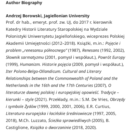
Author Biography
Andrzej Borowski,
Jagiellonian University
Prof. dr hab., emeryt. prof. zw. UJ, do 2017 r. kierownik
Katedry Historii Literatury Staropolskiej na Wydziale
Polonistyki Uniwersytetu Jagiellońskiego, wiceprezes Polskiej
Akademii Umiejętności (2012–2018). Książki, m.in.:
Pojęcie i
problem „renesansu północnego”
(1987),
Renesans
(1992, 2002),
Słownik sarmatyzmu
(2001, pomysł i współaut.),
Powrót Europy
(1999),
Humanizm. Historie pojęcia
(2009, pomysł i współaut.),
Iter Polono-Belgo-Ollandicum. Cultural and Literary
Relationships between the Commonwealth of Poland and the
Netherlands in the 16th and the 17th Centuries
(2007),
O
literaturze dawnej polskiej i europejskiej opowieść. Tradycje –
kierunki – style
(2021). Przekłady, m.in.: S.M. De Vries,
Obrzędy
i symbole Żydów
(1999, 2000, 2001, 2006), E.R. Curtius,
Literatura europejska i łacińskie średniowiecze
(1997, 2005,
2018), M.Ch. Luzzato,
Ścieżka sprawiedliwych
(2005), B.
Castiglione,
Książka o dworzaninie
(2018, 2020).