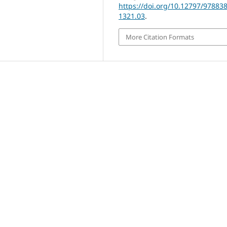
https://doi.org/10.12797/97883
1321.03
.
More Citation Formats