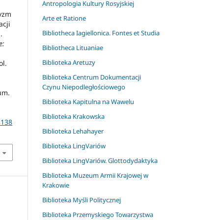
Antropologia Kultury Rosyjskiej
ryzm
Arte et Ratione
acji
Bibliotheca Iagiellonica. Fontes et Studia
.
e:
Bibliotheca Lituaniae
Biblioteka Aretuzy
ol.
Biblioteka Centrum Dokumentacji
Czynu Niepodległościowego
um.
Biblioteka Kapitulna na Wawelu
Biblioteka Krakowska
8138
Biblioteka Lehahayer
Biblioteka LingVariów
Biblioteka LingVariów. Glottodydaktyka
Biblioteka Muzeum Armii Krajowej w
Krakowie
Biblioteka Myśli Politycznej
Biblioteka Przemyskiego Towarzystwa