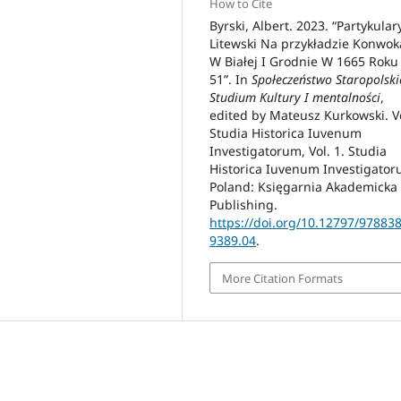
How to Cite
Byrski, Albert. 2023. “Partykula
Litewski Na przykładzie Konwok
W Białej I Grodnie W 1665 Roku 
51”. In
Społeczeństwo Staropolski
Studium Kultury I mentalności
,
edited by Mateusz Kurkowski. V
Studia Historica Iuvenum
Investigatorum, Vol. 1. Studia
Historica Iuvenum Investigator
Poland: Księgarnia Akademicka
Publishing.
https://doi.org/10.12797/97883
9389.04
.
More Citation Formats