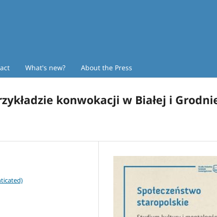
act
What's new?
About the Press
zykładzie konwokacji w Białej i Grodni
ticated)