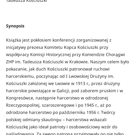
Tadeusza Kościuszki
Synopsis
Książka jest pokłosiem konferencji zorganizowanej z
inicjatywy prezesa Komitetu Kopca Kościuszki przy
współpracy Komisji Historycznej przy Komendzie Chorągwi
ZHP im. Tadeusza Kościuszki w Krakowie. Naszym celem było
pokazanie, jak duch Kościuszki patronował ruchowi
harcerskiemu, poczynając od I Lwowskiej Drużyny im.
Kościuszki założonej we Lwowie w 1913 r., przez drużyny
harcerskie powstające w Galicji, pod zaborem pruskim i w
Kongresówce, następnie harcerstwo w odrodzonej
Rzeczypospolitej, szaroszeregowe i po 1945 r., aż po
odrodzone harcerstwo po październiku 1956 r. Twórcy
polskiej odmiany skautingu – harcerstwa wskazali
Kościuszkę jako ideał patrioty i osobowościowy wzór do
naśladowania. Za swego patrona przyjmowały go nie tylko