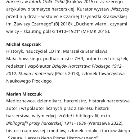
Harcerzy w latach 1945–1950
(Kraków 2015) oraz szeregu
artykułów o tematyce harcerskiej. Kurator wystaw „Wszyscy
przed nią drżą – w stulecie Czarnej Trzynastki Krakowskiej
im. Zawiszy Czarnego” (BJ 2018), „Duchem wierni, czynami
wielcy – skauting polski 1910‒1921” (MHMK 2018).
Michał Kacprzak
Historyk, nauczyciel LO im. Marszałka Stanisława
Małachowskiego, podharcmistrz ZHR, autor trzech książek,
redaktor i współautor
Dziejów Harcerstwa Płockiego 1912‒
2012. Studia i materiały
(Płock 2013), członek Towarzystwa
Naukowego Płockiego.
Marian Miszczuk
Medioznawca, dziennikarz, harcmistrz, historyk harcerstwa,
autor i współautor licznych prac z zakresu historii
harcerstwa, w tym edycji źródeł i bibliografii, m.in.
Bibliografii prasy harcerskiej 1911‒1939
(Warszawa 2022),
historii najnowszej i mediów, członek redakcji tarnowskiego
„Skauta. Harcerskiego Pisma Historycznego”.