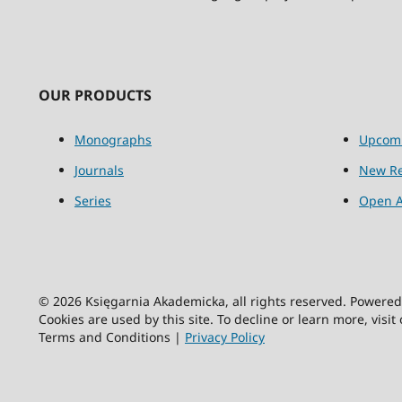
OUR PRODUCTS
Monographs
Upcom
Journals
New Re
Series
Open A
© 2026 Księgarnia Akademicka, all rights reserved. Powere
Cookies are used by this site. To decline or learn more, visit
Terms and Conditions |
Privacy Policy