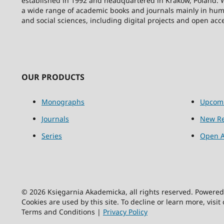
established in 1992 and headquartered in Kraków, Poland. 
a wide range of academic books and journals mainly in hum
and social sciences, including digital projects and open acc
OUR PRODUCTS
Monographs
Upcom
Journals
New Re
Series
Open A
© 2026 Księgarnia Akademicka, all rights reserved. Powere
Cookies are used by this site. To decline or learn more, visit
Terms and Conditions |
Privacy Policy