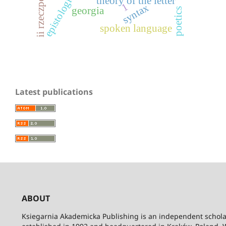
ii rzeczpospolita
epistolography
theory of the letter
1
syntax
georgia
poetics
spoken language
Latest publications
ABOUT
Ksiegarnia Akademicka Publishing is an independent schola