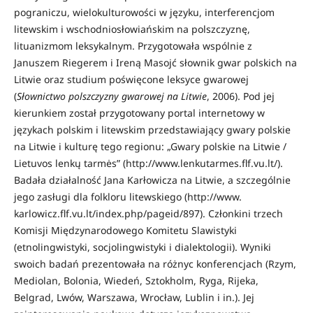
pograniczu, wielokulturowości w języku, interferencjom
litewskim i wschodniosłowiańskim na polszczyznę,
lituanizmom leksykalnym. Przygotowała wspólnie z
Januszem Riegerem i Ireną Masojć słownik gwar polskich na
Litwie oraz studium poświęcone leksyce gwarowej
(
Słownictwo polszczyzny gwarowej na Litwie
, 2006). Pod jej
kierunkiem został przygotowany portal internetowy w
językach polskim i litewskim przedstawiający gwary polskie
na Litwie i kulturę tego regionu: „Gwary polskie na Litwie /
Lietuvos lenkų tarmės” (http://www.lenkutarmes.flf.vu.lt/).
Badała działalność Jana Karłowicza na Litwie, a szczególnie
jego zasługi dla folkloru litewskiego (http://www.
karlowicz.flf.vu.lt/index.php/pageid/897). Członkini trzech
Komisji Międzynarodowego Komitetu Slawistyki
(etnolingwistyki, socjolingwistyki i dialektologii). Wyniki
swoich badań prezentowała na różnyc konferencjach (Rzym,
Mediolan, Bolonia, Wiedeń, Sztokholm, Ryga, Rijeka,
Belgrad, Lwów, Warszawa, Wrocław, Lublin i in.). Jej