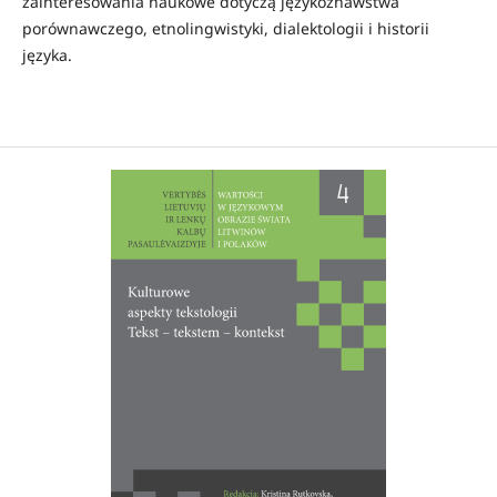
zainteresowania naukowe dotyczą językoznawstwa
porównawczego, etnolingwistyki, dialektologii i historii
języka.