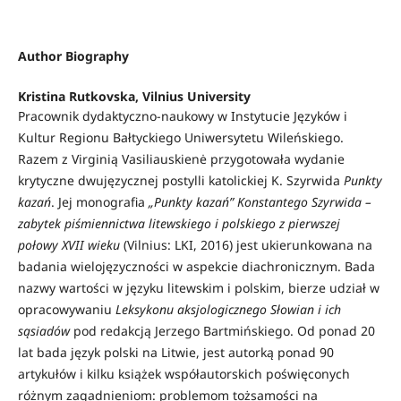
Author Biography
Kristina Rutkovska,
Vilnius University
Pracownik dydaktyczno-naukowy w Instytucie Języków i
Kultur Regionu Bałtyckiego Uniwersytetu Wileńskiego.
Razem z Virginią Vasiliauskienė przygotowała wydanie
krytyczne dwujęzycznej postylli katolickiej K. Szyrwida
Punkty
kazań
. Jej monografia
„Punkty kazań” Konstantego Szyrwida –
zabytek piśmiennictwa litewskiego i polskiego z pierwszej
połowy XVII wieku
(Vilnius: LKI, 2016) jest ukierunkowana na
badania wielojęzyczności w aspekcie diachronicznym. Bada
nazwy wartości w języku litewskim i polskim, bierze udział w
opracowywaniu
Leksykonu aksjologicznego Słowian i ich
sąsiadów
pod redakcją Jerzego Bartmińskiego. Od ponad 20
lat bada język polski na Litwie, jest autorką ponad 90
artykułów i kilku książek współautorskich poświęconych
różnym zagadnieniom: problemom tożsamości na