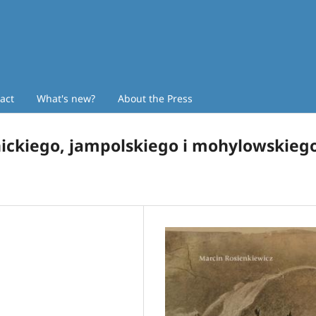
act
What's new?
About the Press
ickiego, jampolskiego i mohylowskieg