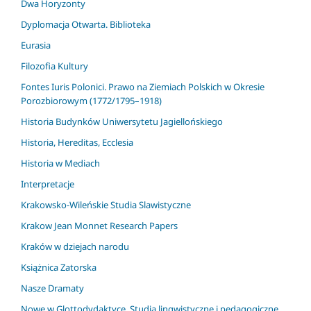
Dwa Horyzonty
Dyplomacja Otwarta. Biblioteka
Eurasia
Filozofia Kultury
Fontes Iuris Polonici. Prawo na Ziemiach Polskich w Okresie
Porozbiorowym (1772/1795–1918)
Historia Budynków Uniwersytetu Jagiellońskiego
Historia, Hereditas, Ecclesia
Historia w Mediach
Interpretacje
Krakowsko-Wileńskie Studia Slawistyczne
Krakow Jean Monnet Research Papers
Kraków w dziejach narodu
Książnica Zatorska
Nasze Dramaty
Nowe w Glottodydaktyce. Studia lingwistyczne i pedagogiczne