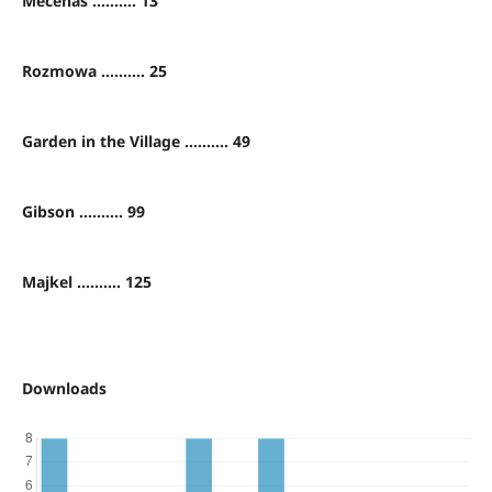
Mecenas .......... 13
Rozmowa .......... 25
Garden in the Village .......... 49
Gibson .......... 99
Majkel .......... 125
Downloads