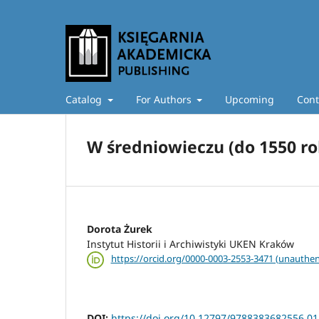
Catalog
For Authors
Upcoming
Cont
W średniowieczu (do 1550 roku)
Dorota Żurek
Instytut Historii i Archiwistyki UKEN Kraków
https://orcid.org/0000-0003-2553-3471 (unauthen
DOI:
https://doi.org/10.12797/9788383682556.01