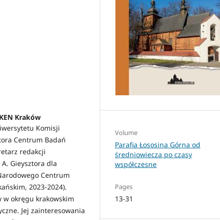
 UKEN Kraków
niwersytetu Komisji
Volume
ktora Centrum Badań
Parafia Łososina Górna od
etarz redakcji
średniowiecza po czasy
A. Gieysztora dla
współczesne
 Narodowego Centrum
Pages
ańskim, 2023-2024).
13-31
w w okręgu krakowskim
czne. Jej zainteresowania