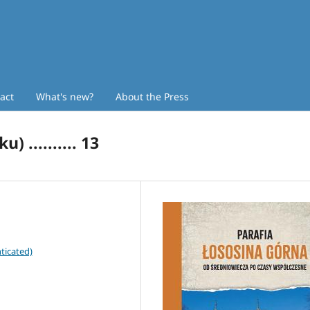
act
What's new?
About the Press
 .......... 13
ticated)