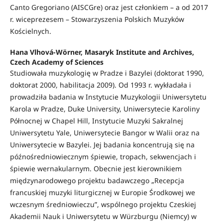
Canto Gregoriano (AISCGre) oraz jest członkiem – a od 2017
r. wiceprezesem – Stowarzyszenia Polskich Muzyków
Kościelnych.
Hana Vlhová-Wörner, Masaryk Institute and Archives,
Czech Academy of Sciences
Studiowała muzykologię w Pradze i Bazylei (doktorat 1990,
doktorat 2000, habilitacja 2009). Od 1993 r. wykładała i
prowadziła badania w Instytucie Muzykologii Uniwersytetu
Karola w Pradze, Duke University, Uniwersytecie Karoliny
Północnej w Chapel Hill, Instytucie Muzyki Sakralnej
Uniwersytetu Yale, Uniwersytecie Bangor w Walii oraz na
Uniwersytecie w Bazylei. Jej badania koncentrują się na
późnośredniowiecznym śpiewie, tropach, sekwencjach i
śpiewie wernakularnym. Obecnie jest kierownikiem
międzynarodowego projektu badawczego „Recepcja
francuskiej muzyki liturgicznej w Europie Środkowej we
wczesnym średniowieczu”, wspólnego projektu Czeskiej
Akademii Nauk i Uniwersytetu w Würzburgu (Niemcy) w