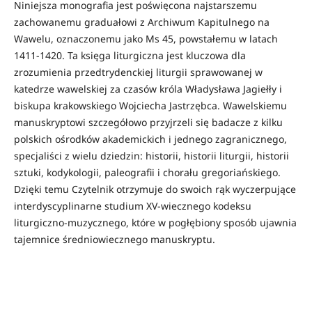
Niniejsza monografia jest poświęcona najstarszemu
zachowanemu graduałowi z Archiwum Kapitulnego na
Wawelu, oznaczonemu jako Ms 45, powstałemu w latach
1411-1420. Ta księga liturgiczna jest kluczowa dla
zrozumienia przedtrydenckiej liturgii sprawowanej w
katedrze wawelskiej za czasów króla Władysława Jagiełły i
biskupa krakowskiego Wojciecha Jastrzębca. Wawelskiemu
manuskryptowi szczegółowo przyjrzeli się badacze z kilku
polskich ośrodków akademickich i jednego zagranicznego,
specjaliści z wielu dziedzin: historii, historii liturgii, historii
sztuki, kodykologii, paleografii i chorału gregoriańskiego.
Dzięki temu Czytelnik otrzymuje do swoich rąk wyczerpujące
interdyscyplinarne studium XV-wiecznego kodeksu
liturgiczno-muzycznego, które w pogłębiony sposób ujawnia
tajemnice średniowiecznego manuskryptu.