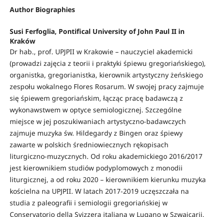
Author Biographies
Susi Ferfoglia, Pontifical University of John Paul II in
Kraków
Dr hab., prof. UPJPII w Krakowie – nauczyciel akademicki
(prowadzi zajęcia z teorii i praktyki śpiewu gregoriańskiego),
organistka, gregorianistka, kierownik artystyczny żeńskiego
zespołu wokalnego Flores Rosarum. W swojej pracy zajmuje
się śpiewem gregoriańskim, łącząc pracę badawczą z
wykonawstwem w optyce semiologicznej. Szczególne
miejsce w jej poszukiwaniach artystyczno-badawczych
zajmuje muzyka św. Hildegardy z Bingen oraz śpiewy
zawarte w polskich średniowiecznych rękopisach
liturgiczno-muzycznych. Od roku akademickiego 2016/2017
jest kierownikiem studiów podyplomowych z monodii
liturgicznej, a od roku 2020 – kierownikiem kierunku muzyka
kościelna na UPJPII. W latach 2017-2019 uczęszczała na
studia z paleografii i semiologii gregoriańskiej w
Conservatorio della Svizzera italiana w Lugano w Szwajcarii,