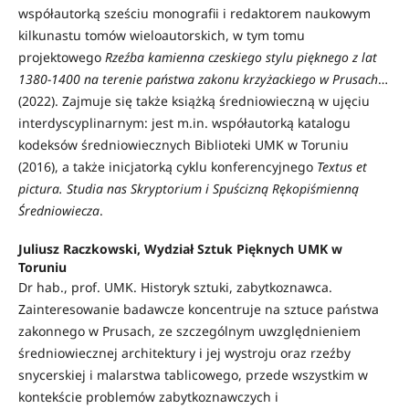
współautorką sześciu monografii i redaktorem naukowym
kilkunastu tomów wieloautorskich, w tym tomu
projektowego
Rzeźba kamienna czeskiego stylu pięknego z lat
1380-1400 na terenie państwa zakonu krzyżackiego w Prusach
…
(2022). Zajmuje się także książką średniowieczną w ujęciu
interdyscyplinarnym: jest m.in. współautorką katalogu
kodeksów średniowiecznych Biblioteki UMK w Toruniu
(2016), a także inicjatorką cyklu konferencyjnego
Textus et
pictura. Studia nas Skryptorium i Spuścizną Rękopiśmienną
Średniowiecza
.
Juliusz Raczkowski, Wydział Sztuk Pięknych UMK w
Toruniu
Dr hab., prof. UMK. Historyk sztuki, zabytkoznawca.
Zainteresowanie badawcze koncentruje na sztuce państwa
zakonnego w Prusach, ze szczególnym uwzględnieniem
średniowiecznej architektury i jej wystroju oraz rzeźby
snycerskiej i malarstwa tablicowego, przede wszystkim w
kontekście problemów zabytkoznawczych i