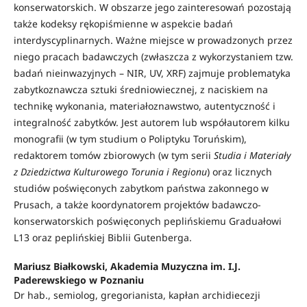
konserwatorskich. W obszarze jego zainteresowań pozostają
także kodeksy rękopiśmienne w aspekcie badań
interdyscyplinarnych. Ważne miejsce w prowadzonych przez
niego pracach badawczych (zwłaszcza z wykorzystaniem tzw.
badań nieinwazyjnych – NIR, UV, XRF) zajmuje problematyka
zabytkoznawcza sztuki średniowiecznej, z naciskiem na
technikę wykonania, materiałoznawstwo, autentyczność i
integralność zabytków. Jest autorem lub współautorem kilku
monografii (w tym studium o Poliptyku Toruńskim),
redaktorem tomów zbiorowych (w tym serii
Studia i Materiały
z Dziedzictwa Kulturowego Torunia i Regionu
) oraz licznych
studiów poświęconych zabytkom państwa zakonnego w
Prusach, a także koordynatorem projektów badawczo-
konserwatorskich poświęconych peplińskiemu Graduałowi
L13 oraz peplińskiej Biblii Gutenberga.
Mariusz Białkowski, Akademia Muzyczna im. I.J.
Paderewskiego w Poznaniu
Dr hab., semiolog, gregorianista, kapłan archidiecezji