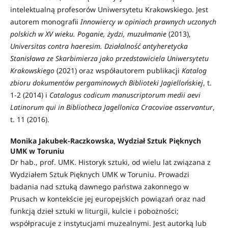
intelektualną profesorów Uniwersytetu Krakowskiego. Jest
autorem monografii
Innowiercy w opiniach prawnych uczonych
polskich w XV wieku. Poganie, żydzi, muzułmanie
(2013),
Universitas contra haeresim. Działalność antyheretycka
Stanisława ze Skarbimierza jako przedstawiciela Uniwersytetu
Krakowskiego
(2021) oraz współautorem publikacji
Katalog
zbioru dokumentów pergaminowych Biblioteki Jagiellońskiej
, t.
1-2 (2014) i
Catalogus codicum manuscriptorum medii aevi
Latinorum qui in Bibliotheca Jagellonica Cracoviae asservantur
,
t. 11 (2016).
Monika Jakubek-Raczkowska, Wydział Sztuk Pięknych
UMK w Toruniu
Dr hab., prof. UMK. Historyk sztuki, od wielu lat związana z
Wydziałem Sztuk Pięknych UMK w Toruniu. Prowadzi
badania nad sztuką dawnego państwa zakonnego w
Prusach w kontekście jej europejskich powiązań oraz nad
funkcją dzieł sztuki w liturgii, kulcie i pobożności;
współpracuje z instytucjami muzealnymi. Jest autorką lub