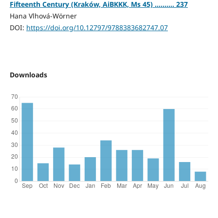
Fifteenth Century (Kraków, AiBKKK, Ms 45) .......... 237
Hana Vlhová-Wörner
DOI:
https://doi.org/10.12797/9788383682747.07
Downloads