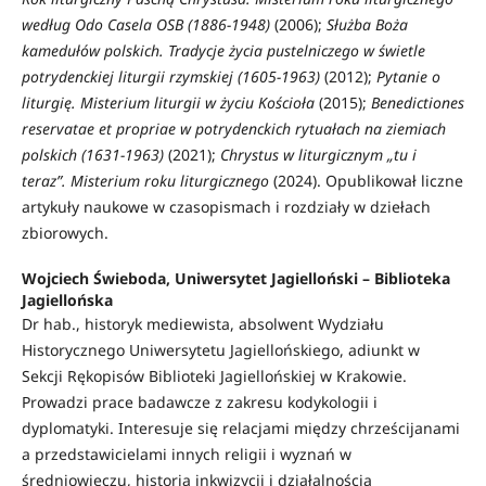
według Odo Casela OSB (1886-1948)
(2006);
Służba Boża
kamedułów polskich. Tradycje życia pustelniczego w świetle
potrydenckiej liturgii rzymskiej (1605-1963)
(2012);
Pytanie o
liturgię. Misterium liturgii w życiu Kościoła
(2015);
Benedictiones
reservatae et propriae w potrydenckich rytuałach na ziemiach
polskich (1631-1963)
(2021);
Chrystus w liturgicznym „tu i
teraz”. Misterium roku liturgicznego
(2024). Opublikował liczne
artykuły naukowe w czasopismach i rozdziały w dziełach
zbiorowych.
Wojciech Świeboda, Uniwersytet Jagielloński – Biblioteka
Jagiellońska
Dr hab., historyk mediewista, absolwent Wydziału
Historycznego Uniwersytetu Jagiellońskiego, adiunkt w
Sekcji Rękopisów Biblioteki Jagiellońskiej w Krakowie.
Prowadzi prace badawcze z zakresu kodykologii i
dyplomatyki. Interesuje się relacjami między chrześcijanami
a przedstawicielami innych religii i wyznań w
średniowieczu, historią inkwizycji i działalnością