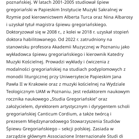
poznańskiej. W latach 2001-2005 studiował śpiew
gregoriański w Papieskim Instytucie Muzyki Sakralnej w
Rzymie pod kierownictwem Alberta Turca oraz Nina Albarosy
i uzyskał tytuł magistra śpiewu gregoriańskiego.
Doktoryzował się w 2008 r., z kolei w 2018 r. uzyskał stopień
doktora habilitowanego. Od 2022 r. zatrudniony na
stanowisku profesora Akademii Muzycznej w Poznaniu jako
wykładowca śpiewu gregoriańskiego i kierownik Katedry
Muzyki Kościelnej. Prowadzi wykłady i ćwiczenia z
modalności gregoriańskiej na studiach podyplomowych z
monodii liturgicznej przy Uniwersytecie Papieskim Jana
Pawła II w Krakowie oraz z muzyki kościelnej na Wydziale
Teologicznym UAM w Poznaniu. Jest redaktorem naukowym
rocznika naukowego „Studia Gregoriańskie” oraz
założycielem, dyrektorem artystycznym i dyrygentem scholi
gregoriańskiej Canticum Cordium, a także twórcą i
prezesem Międzynarodowego Stowarzyszenia Studiów
Śpiewu Gregoriańskiego – sekcji polskiej. Zasiada w
zarządzie głównym Associazione Internazionale Studi di