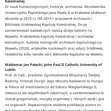
Katedralnej
Dr nauk humanistycznych, historyk, archiwista. Absolwentka
Uniwersytetu Papieskiego Jana Pawła II w Krakowie (doktorat
obroniła w 2019 r.). Od 2014 r. pracownik Archiwum i
Biblioteki Krakowskiej Kapituły Katedralnej. Do jej
zainteresowań badawczych należą dzieje katedry na
Wawelu, Krakowskiej Kapituły Katedralnej i archiwów
kościelnych. Autorka monografii archiwum kapitulnego na
Wawelu (2020), artykułów naukowych oraz edycji źródłowej,
redaktorka kilku tomów serii
Biblioteka Kapitulna na Wawelu
.
Waldemar Jan Pałęcki, John Paul II Catholic University of
Lublin
Prof. dr hab., prezbiter Zgromadzenia Misjonarzy Świętej
Rodziny, historyk liturgii; jego obszary badawcze to liturgia
w Polsce od średniowiecza do Soboru Watykańskiego II,
zwłaszcza we wspólnotach zakonnych, a zainteresowania to
chorał gregoriański, muzyka organowa z różnych epok i gra
na organach. Najważniejsze ostatnie publikacje autora to:
Rok liturgiczny Paschą Chrystusa. Misterium roku liturgicznego