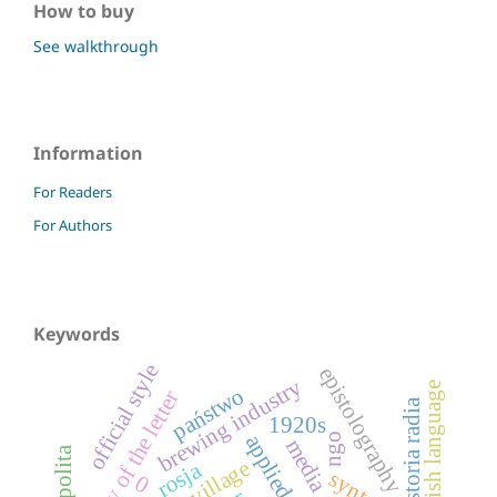
How to buy
See walkthrough
Information
For Readers
For Authors
Keywords
official style
epistolography
brewing industry
polish language
państwo
theory of the letter
historia radia
1920s
ngo
media
village
rosja
syntax
0