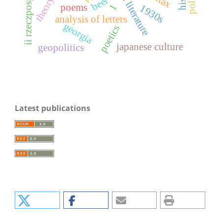
applied literature
ii rzeczpospolita
beer
poems
1
1930s
analysis of letters
georgia
poetics
japanese culture
geopolitics
Latest publications