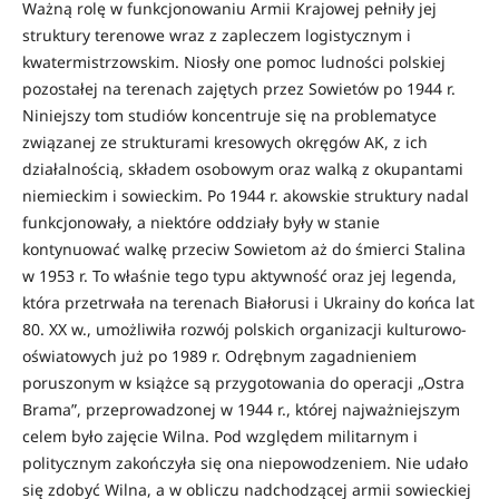
Ważną rolę w funkcjonowaniu Armii Krajowej pełniły jej
struktury terenowe wraz z zapleczem logistycznym i
kwatermistrzowskim. Niosły one pomoc ludności polskiej
pozostałej na terenach zajętych przez Sowietów po 1944 r.
Niniejszy tom studiów koncentruje się na problematyce
związanej ze strukturami kresowych okręgów AK, z ich
działalnością, składem osobowym oraz walką z okupantami
niemieckim i sowieckim. Po 1944 r. akowskie struktury nadal
funkcjonowały, a niektóre oddziały były w stanie
kontynuować walkę przeciw Sowietom aż do śmierci Stalina
w 1953 r. To właśnie tego typu aktywność oraz jej legenda,
która przetrwała na terenach Białorusi i Ukrainy do końca lat
80. XX w., umożliwiła rozwój polskich organizacji kulturowo-
oświatowych już po 1989 r. Odrębnym zagadnieniem
poruszonym w książce są przygotowania do operacji „Ostra
Brama”, przeprowadzonej w 1944 r., której najważniejszym
celem było zajęcie Wilna. Pod względem militarnym i
politycznym zakończyła się ona niepowodzeniem. Nie udało
się zdobyć Wilna, a w obliczu nadchodzącej armii sowieckiej