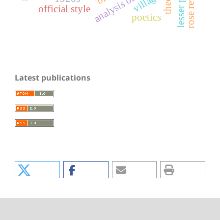
lesser poland
analysis of letters
village
official style
poetics
Latest publications