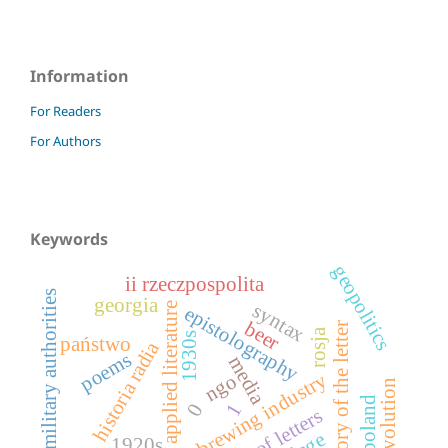
Information
For Readers
For Authors
Keywords
geopolitics
ii rzeczpospolita
military authorities
georgia
syntax
applied literature
epistolography
beer
theory of the letter
rosja
1930s
państwo
historia radia
poems
media
brewing industry
ngo
rose revolution
0
1
1920s