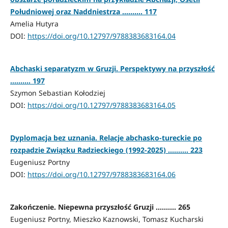
Południowej oraz Naddniestrza .......... 117
Amelia Hutyra
DOI:
https://doi.org/10.12797/9788383683164.04
Abchaski separatyzm w Gruzji. Perspektywy na przyszłość
.......... 197
Szymon Sebastian Kołodziej
DOI:
https://doi.org/10.12797/9788383683164.05
Dyplomacja bez uznania. Relacje abchasko-tureckie po
rozpadzie Związku Radzieckiego (1992-2025) .......... 223
Eugeniusz Portny
DOI:
https://doi.org/10.12797/9788383683164.06
Zakończenie. Niepewna przyszłość Gruzji .......... 265
Eugeniusz Portny, Mieszko Kaznowski, Tomasz Kucharski