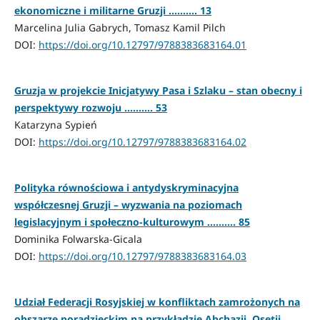
ekonomiczne i militarne Gruzji .......... 13
Marcelina Julia Gabrych, Tomasz Kamil Pilch
DOI:
https://doi.org/10.12797/9788383683164.01
Gruzja w projekcie Inicjatywy Pasa i Szlaku – stan obecny i
perspektywy rozwoju .......... 53
Katarzyna Sypień
DOI:
https://doi.org/10.12797/9788383683164.02
Polityka równościowa i antydyskryminacyjna
współczesnej Gruzji – wyzwania na poziomach
legislacyjnym i społeczno-kulturowym .......... 85
Dominika Folwarska-Gicala
DOI:
https://doi.org/10.12797/9788383683164.03
Udział Federacji Rosyjskiej w konfliktach zamrożonych na
obszarze poradzieckim na przykładzie Abchazji, Osetii