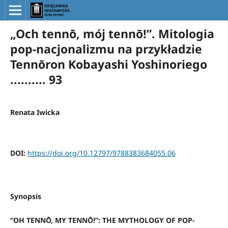
„Och tennō, mój tennō!”. Mitologia
pop-nacjonalizmu na przykładzie
Tennōron Kobayashi Yoshinoriego
.......... 93
Renata Iwicka
DOI:
https://doi.org/10.12797/9788383684055.06
Synopsis
“OH TENNŌ, MY TENNŌ!”: THE MYTHOLOGY OF POP-