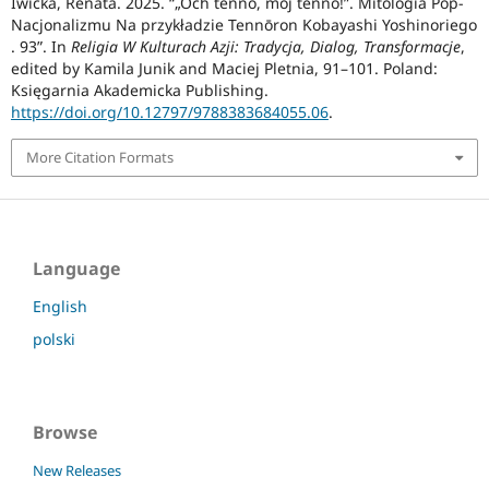
Iwicka, Renata. 2025. “„Och tennō, mój tennō!”. Mitologia Pop-
Nacjonalizmu Na przykładzie Tennōron Kobayashi Yoshinoriego
. 93”. In
Religia W Kulturach Azji: Tradycja, Dialog, Transformacje
,
edited by Kamila Junik and Maciej Pletnia, 91–101. Poland:
Księgarnia Akademicka Publishing.
https://doi.org/10.12797/9788383684055.06
.
More Citation Formats
Language
English
polski
Browse
New Releases