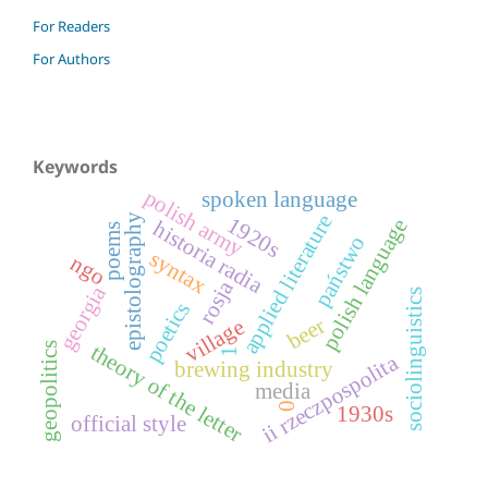
For Readers
For Authors
Keywords
polish army
spoken language
applied literature
epistolography
1920s
polish language
historia radia
poems
państwo
syntax
ngo
rosja
georgia
sociolinguistics
poetics
beer
village
theory of the letter
geopolitics
1
ii rzeczpospolita
brewing industry
media
0
1930s
official style