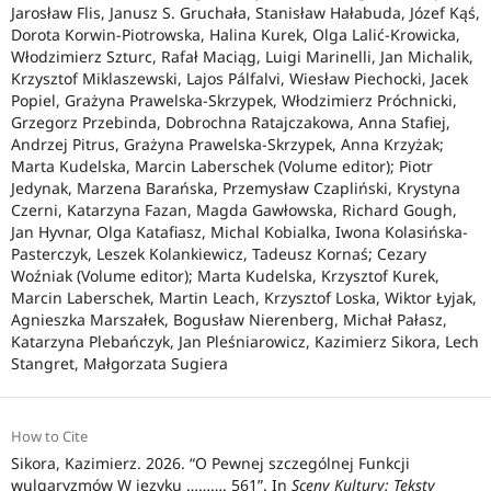
Jarosław Flis, Janusz S. Gruchała, Stanisław Hałabuda, Józef Kąś,
Dorota Korwin-Piotrowska, Halina Kurek, Olga Lalić-Krowicka,
Włodzimierz Szturc, Rafał Maciąg, Luigi Marinelli, Jan Michalik,
Krzysztof Miklaszewski, Lajos Pálfalvi, Wiesław Piechocki, Jacek
Popiel, Grażyna Prawelska-Skrzypek, Włodzimierz Próchnicki,
Grzegorz Przebinda, Dobrochna Ratajczakowa, Anna Stafiej,
Andrzej Pitrus, Grażyna Prawelska-Skrzypek, Anna Krzyżak;
Marta Kudelska, Marcin Laberschek (Volume editor); Piotr
Jedynak, Marzena Barańska, Przemysław Czapliński, Krystyna
Czerni, Katarzyna Fazan, Magda Gawłowska, Richard Gough,
Jan Hyvnar, Olga Katafiasz, Michal Kobialka, Iwona Kolasińska-
Pasterczyk, Leszek Kolankiewicz, Tadeusz Kornaś; Cezary
Woźniak (Volume editor); Marta Kudelska, Krzysztof Kurek,
Marcin Laberschek, Martin Leach, Krzysztof Loska, Wiktor Łyjak,
Agnieszka Marszałek, Bogusław Nierenberg, Michał Pałasz,
Katarzyna Plebańczyk, Jan Pleśniarowicz, Kazimierz Sikora, Lech
Stangret, Małgorzata Sugiera
How to Cite
Sikora, Kazimierz. 2026. “O Pewnej szczególnej Funkcji
wulgaryzmów W języku ………. 561”. In
Sceny Kultury: Teksty