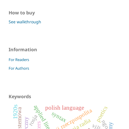
How to buy
See walkthrough
Information
For Readers
For Authors
Keywords
applied literature
1920s
polish language
poetics
ii rzeczpospolita
syntax
rosja
historia radia
ngo