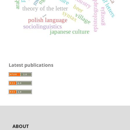
epistolography
beer
theory of the letter
georgia
syntax
village
1
polish language
sociolinguistics
japanese culture
Latest publications
ABOUT