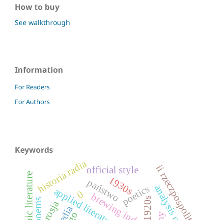
How to buy
See walkthrough
Information
For Readers
For Authors
Keywords
historia radia
ii rzeczpospolita
official style
arabic literature
1930s
państwo
analysis of letters
poetics
applied literature
0
brewing industry
1920s
poems
rosja
media
ngo