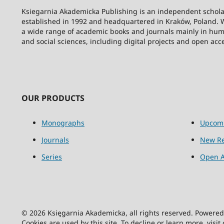
Ksiegarnia Akademicka Publishing is an independent schola
established in 1992 and headquartered in Kraków, Poland. 
a wide range of academic books and journals mainly in hum
and social sciences, including digital projects and open acc
OUR PRODUCTS
Monographs
Upcom
Journals
New Re
Series
Open A
© 2026 Księgarnia Akademicka, all rights reserved. Powere
Cookies are used by this site. To decline or learn more, visit