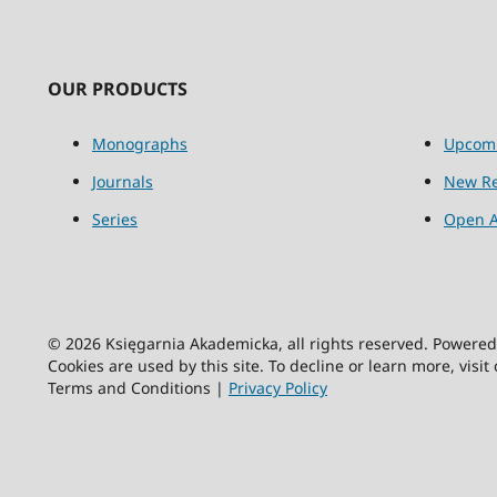
OUR PRODUCTS
Monographs
Upcom
Journals
New Re
Series
Open A
© 2026 Księgarnia Akademicka, all rights reserved. Powere
Cookies are used by this site. To decline or learn more, visit
Terms and Conditions |
Privacy Policy