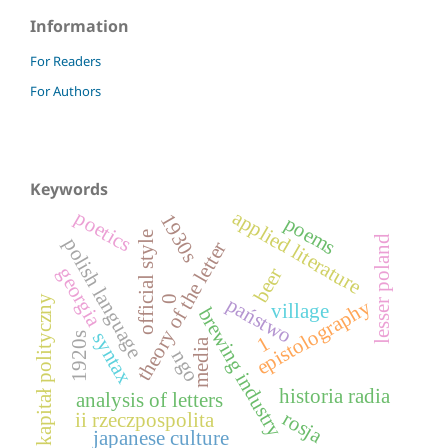
Information
For Readers
For Authors
Keywords
applied literature
poetics
1930s
poems
official style
lesser poland
polish language
theory of the letter
georgia
beer
państwo
kapitał polityczny
0
epistolography
village
brewing industry
syntax
1920s
1
media
ngo
historia radia
analysis of letters
rosja
ii rzeczpospolita
japanese culture