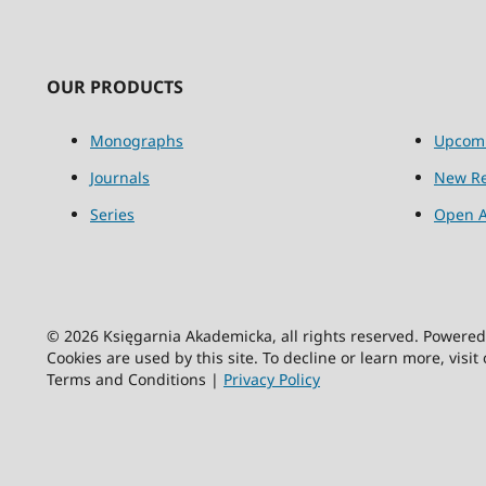
OUR PRODUCTS
Monographs
Upcom
Journals
New Re
Series
Open A
© 2026 Księgarnia Akademicka, all rights reserved. Powere
Cookies are used by this site. To decline or learn more, visit
Terms and Conditions |
Privacy Policy