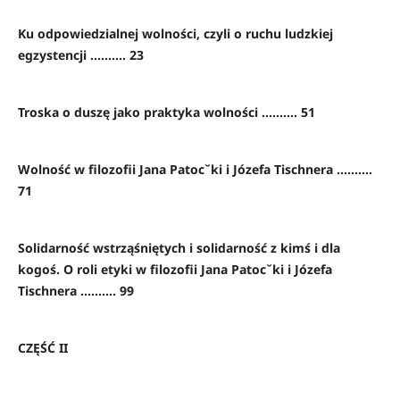
Ku odpowiedzialnej wolności, czyli o ruchu ludzkiej
egzystencji .......... 23
Troska o duszę jako praktyka wolności .......... 51
Wolność w filozofii Jana Patocˇki i Józefa Tischnera ..........
71
Solidarność wstrząśniętych i solidarność z kimś i dla
kogoś. O roli etyki w filozofii Jana Patocˇki i Józefa
Tischnera .......... 99
CZĘŚĆ II