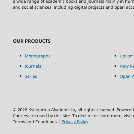
a wide range of academic books and journals mainly in hum
and social sciences, including digital projects and open acc
OUR PRODUCTS
Monographs
Upcom
Journals
New Re
Series
Open A
© 2026 Księgarnia Akademicka, all rights reserved. Powere
Cookies are used by this site. To decline or learn more, visit
Terms and Conditions |
Privacy Policy