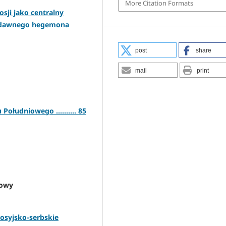
More Citation Formats
sji jako centralny
w dawnego hegemona
post
share
mail
print
łudniowego .......... 85
dowy
rosyjsko-serbskie