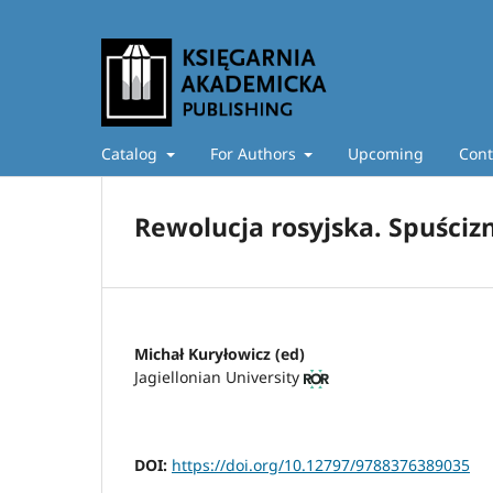
Catalog
For Authors
Upcoming
Cont
Rewolucja rosyjska. Spuściz
Michał Kuryłowicz (ed)
Jagiellonian University
DOI:
https://doi.org/10.12797/9788376389035