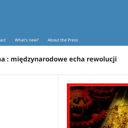
act
What's new?
About the Press
na : międzynarodowe echa rewolucji