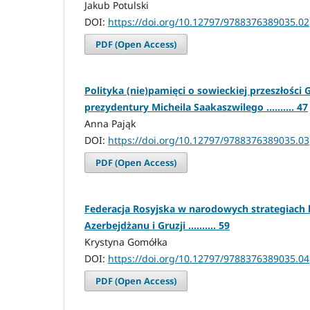
Jakub Potulski
DOI:
https://doi.org/10.12797/9788376389035.02
PDF (Open Access)
Polityka (nie)pamięci o sowieckiej przeszłości G
prezydentury Micheila Saakaszwilego .......... 47
Anna Pająk
DOI:
https://doi.org/10.12797/9788376389035.03
PDF (Open Access)
Federacja Rosyjska w narodowych strategiach 
Azerbejdżanu i Gruzji .......... 59
Krystyna Gomółka
DOI:
https://doi.org/10.12797/9788376389035.04
PDF (Open Access)