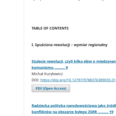
TABLE OF CONTENTS
I. Spuścizna rewolucji – wymiar regionalny
Stulecie rewolucji, czyli kilka słów o międzyna
komunizmu .......... 9
Michał Kuryłowicz
DOI:
https://doi.org/10.12797/9788376389035.01
PDF (Open Access)
Radziecka polityka narodowościowa jako źród
konfliktów na obszarze byłego ZSRR .......... 19