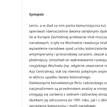
Synopsis
Lenin, a w ślad za nim partia komunistyczna tuż
operowali równocześnie dwoma odrębnymi dysk
ile w Europie Zachodniej proletariat miał niszcz
narodowych, o tyle na Wschodzie rewolucja miał
wyzwolenie narodowe spod ucisku kolonizatorów
antyimperialny i pronarodowy zarazem, okazał 
płodniejszy. Umożliwił on wykreoewanie rozwią
rosyjskiego Wschodu (np. odgórne utworzenie 
Azji Centralnej), stał się również potężnym or
w obliczu upadku świata kolonialnego.
Dalekosiężne konsekwencje flirtu radzieckiego s
nacjonalizmem są przedmiotem analizy w niniejs
zmagają się zarówno z sednem radzieckiej etnopo
skutkami jej odrzucenia po 1991 roku, jak i z 
sprzężenia komunizmu i myśli narodowej.