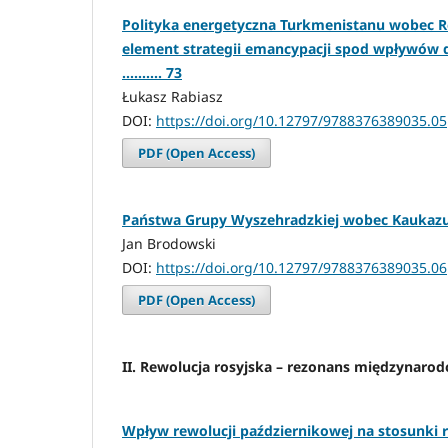
Polityka energetyczna Turkmenistanu wobec Ro
element strategii emancypacji spod wpływó
.......... 73
Łukasz Rabiasz
DOI:
https://doi.org/10.12797/9788376389035.05
PDF (Open Access)
Państwa Grupy Wyszehradzkiej wobec Kaukazu Po
Jan Brodowski
DOI:
https://doi.org/10.12797/9788376389035.06
PDF (Open Access)
II. Rewolucja rosyjska – rezonans międzynaro
Wpływ rewolucji październikowej na stosunki 