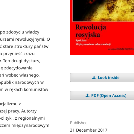
 po zdobyciu władzy
ursami rewolucyjnymi. O
yć stare struktury państw
a przynieść zrazu
. Ten drugi dyskurs,
się zdecydowanie
zań wobec własnego,
Look inside
republik narodowych w
ężem w rękach komunistów
PDF (Open Access)
ocjalizmu z
zej pracy. Autorzy
lityki, z regionalnymi
Published
obliczem międzynarodowym
31 December 2017