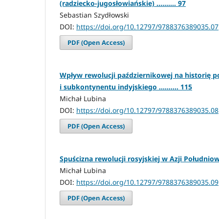
(radziecko-jugosłowiańskie) .......... 97
Sebastian Szydłowski
DOI:
https://doi.org/10.12797/9788376389035.07
PDF (Open Access)
Wpływ rewolucji październikowej na historię p
i subkontynentu indyjskiego .......... 115
Michał Lubina
DOI:
https://doi.org/10.12797/9788376389035.08
PDF (Open Access)
Spuścizna rewolucji rosyjskiej w Azji Południowo
Michał Lubina
DOI:
https://doi.org/10.12797/9788376389035.09
PDF (Open Access)