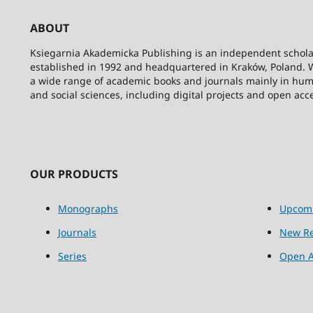
ABOUT
Ksiegarnia Akademicka Publishing is an independent schola
established in 1992 and headquartered in Kraków, Poland. 
a wide range of academic books and journals mainly in hum
and social sciences, including digital projects and open acc
OUR PRODUCTS
Monographs
Upcom
Journals
New Re
Series
Open A