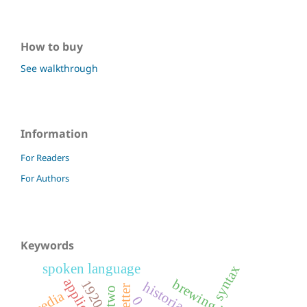
How to buy
See walkthrough
Information
For Readers
For Authors
Keywords
spoken language
syntax
1920s
historia radia
media
0