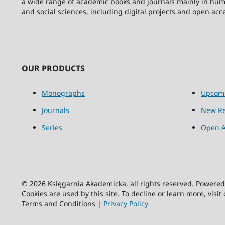
a wide range of academic books and journals mainly in hum
and social sciences, including digital projects and open acc
OUR PRODUCTS
Monographs
Upcom
Journals
New Re
Series
Open A
© 2026 Księgarnia Akademicka, all rights reserved. Powere
Cookies are used by this site. To decline or learn more, visit
Terms and Conditions |
Privacy Policy