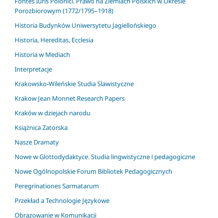
Fontes Iuris Polonici. Prawo na Ziemiach Polskich w Okresie
Porozbiorowym (1772/1795–1918)
Historia Budynków Uniwersytetu Jagiellońskiego
Historia, Hereditas, Ecclesia
Historia w Mediach
Interpretacje
Krakowsko-Wileńskie Studia Slawistyczne
Krakow Jean Monnet Research Papers
Kraków w dziejach narodu
Książnica Zatorska
Nasze Dramaty
Nowe w Glottodydaktyce. Studia lingwistyczne i pedagogiczne
Nowe Ogólnopolskie Forum Bibliotek Pedagogicznych
Peregrinationes Sarmatarum
Przekład a Technologie Językowe
Obrazowanie w Komunikacji