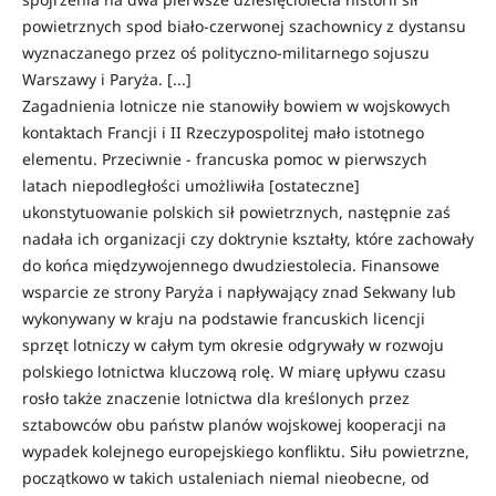
powietrznych spod biało-czerwonej szachownicy z dystansu
wyznaczanego przez oś polityczno-militarnego sojuszu
Warszawy i Paryża. [...]
Zagadnienia lotnicze nie stanowiły bowiem w wojskowych
kontaktach Francji i II Rzeczypospolitej mało istotnego
elementu. Przeciwnie - francuska pomoc w pierwszych
latach niepodległości umożliwiła [ostateczne]
ukonstytuowanie polskich sił powietrznych, następnie zaś
nadała ich organizacji czy doktrynie kształty, które zachowały
do końca międzywojennego dwudziestolecia. Finansowe
wsparcie ze strony Paryża i napływający znad Sekwany lub
wykonywany w kraju na podstawie francuskich licencji
sprzęt lotniczy w całym tym okresie odgrywały w rozwoju
polskiego lotnictwa kluczową rolę. W miarę upływu czasu
rosło także znaczenie lotnictwa dla kreślonych przez
sztabowców obu państw planów wojskowej kooperacji na
wypadek kolejnego europejskiego konfliktu. Siłu powietrzne,
początkowo w takich ustaleniach niemal nieobecne, od