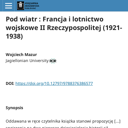
Pod wiatr : Francja i lotnictwo
wojskowe II Rzeczypospolitej (1921-
1938)
Wojciech Mazur
Jagiellonian University
DOI:
https://doi.org/10.12797/9788376386577
Synopsis
Oddawana w ręce czytelnika książka stanowi propozycję [...]
spojrzenia na dwa pierwsze dziesięciolecia historii sił