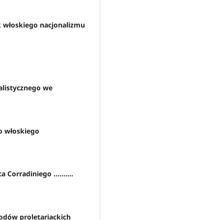
yk włoskiego nacjonalizmu
alistycznego we
go włoskiego
Corradiniego ..........
rodów proletariackich