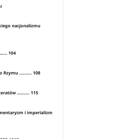
u
skiego nacjonalizmu
..... 104
Rzymu .......... 108
atów .......... 115
amentaryzm i imperializm