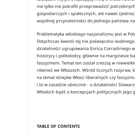
nie tylko nie potrafili przeprowadzić potrzebnyc
gospodarczych i społecznych, ale nawet zjedno
wspólnej przynależności do jednego państwa nar
Problematyka włoskiego nacjonalizmu jest w Pol
Dotychczas kwestii tej nie poświęcono osobnego
działalności ugrupowania Enrica Corradiniego w
historycy i politolodzy, głównie na marginesie 
faszyzmem. Temat ten został zresztą w niewiel
również we Włoszech. Wśród licznych rozpraw, kt
na temat dziejów Włosz liberalnych czy faszyzmu, 
i to w zasadzie ubocznie - o działalności Stowar
Włoskich bądź o koncepcjach politycznych jego g
TABLE OF CONTENTS