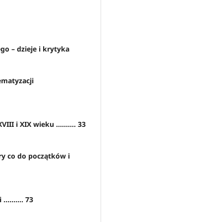
go – dzieje i krytyka
ematyzacji
II i XIX wieku .......... 33
ry co do początków i
........ 73