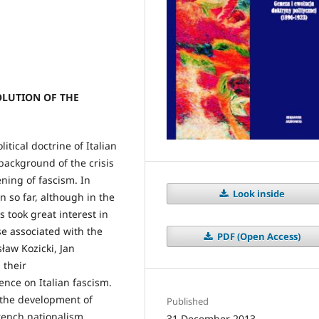
OLUTION OF THE
tical doctrine of Italian
background of the crisis
ening of fascism. In
Look inside
 so far, although in the
s took great interest in
se associated with the
PDF (Open Access)
ław Kozicki, Jan
 their
ence on Italian fascism.
 the development of
Published
French nationalism.
31 December 2013