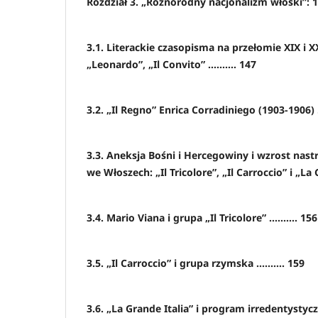
Rozdział 3. „Różnorodny nacjonalizm włoski”: 
3.1. Literackie czasopisma na przełomie XIX i X
„Leonardo”, „Il Convito” .......... 147
3.2. „Il Regno” Enrica Corradiniego (1903-1906) ...
3.3. Aneksja Bośni i Hercegowiny i wzrost nast
we Włoszech: „Il Tricolore”, „Il Carroccio” i „La Gr
3.4. Mario Viana i grupa „Il Tricolore” .......... 156
3.5. „Il Carroccio” i grupa rzymska .......... 159
3.6. „La Grande Italia” i program irredentystyczny 