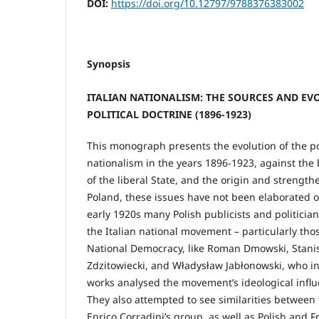
DOI:
https://doi.org/10.12797/9788376383002
Synopsis
ITALIAN NATIONALISM: THE SOURCES AND EV
POLITICAL DOCTRINE (1896-1923)
This monograph presents the evolution of the poli
nationalism in the years 1896-1923, against the 
of the liberal State, and the origin and strength
Poland, these issues have not been elaborated on
early 1920s many Polish publicists and politician
the Italian national movement – particularly tho
National Democracy, like Roman Dmowski, Stanis
Zdzitowiecki, and Władysław Jabłonowski, who in
works analysed the movement’s ideological influ
They also attempted to see similarities between
Enrico Corradini’s group, as well as Polish and 