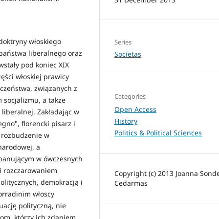
doktryny włoskiego
Series
 państwa liberalnego oraz
Societas
wstały pod koniec XIX
ści włoskiej prawicy
czeństwa, związanych z
Categories
socjalizmu, a także
Open Access
liberalnej. Zakładając w
History
gno", florencki pisarz i
Politics & Political Sciences
l rozbudzenie w
narodowej, a
 panującym w ówczesnych
i rozczarowaniem
Copyright (c) 2013 Joanna Sonde
politycznych, demokracją i
Cedarmas
orradinim włoscy
ację polityczną, nie
ałom, którzy ich zdaniem