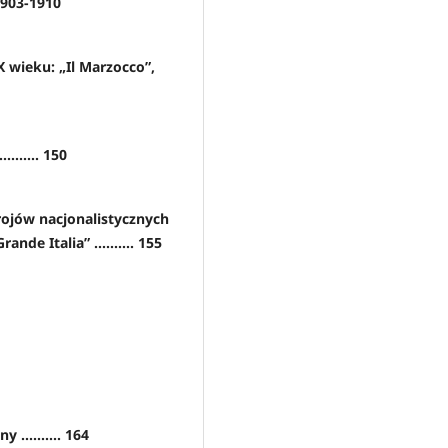
1903-1910
X wieku: „Il Marzocco”,
....... 150
rojów nacjonalistycznych
ande Italia” .......... 155
.......... 164