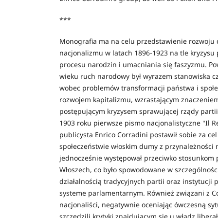
***
Monografia ma na celu przedstawienie rozwoju 
nacjonalizmu w latach 1896-1923 na tle kryzysu
procesu narodzin i umacniania się faszyzmu. Po
wieku ruch narodowy był wyrazem stanowiska czę
wobec problemów transformacji państwa i społe
rozwojem kapitalizmu, wzrastającym znaczeniem 
postępującym kryzysem sprawującej rządy partii 
1903 roku pierwsze pismo nacjonalistyczne "Il Re
publicysta Enrico Corradini postawił sobie za ce
społeczeństwie włoskim dumy z przynależności 
jednocześnie występował przeciwko stosunkom
Włoszech, co było spowodowane w szczególnośc
działalnością tradycyjnych partii oraz instytucji 
systeme parlamentarnym. Również związani z C
nacjonaliści, negatywnie oceniając ówczesną sytu
szczędzili krytyki znajdującym się u władz liber