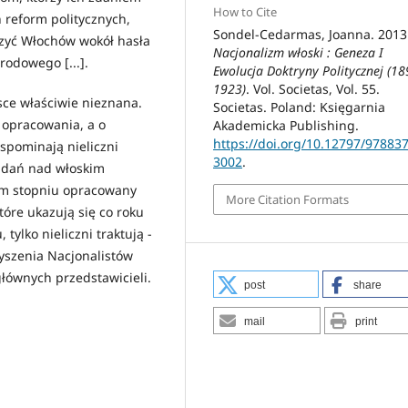
How to Cite
h reform politycznych,
Sondel-Cedarmas, Joanna. 2013
czyć Włochów wokół hasła
Nacjonalizm włoski : Geneza I
odowego [...].
Ewolucja Doktryny Politycznej (18
1923)
. Vol. Societas, Vol. 55.
sce właściwie nieznana.
Societas. Poland: Księgarnia
 opracowania, a o
Akademicka Publishing.
https://doi.org/10.12797/97883
spominają nieliczni
3002
.
badań nad włoskim
kim stopniu opracowany
More Citation Formats
óre ukazują się co roku
tylko nieliczni traktują -
zyszenia Nacjonalistów
łównych przedstawicieli.
post
share
mail
print