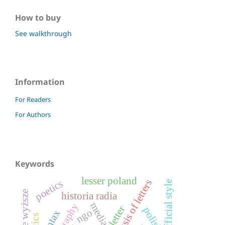
How to buy
See walkthrough
Information
For Readers
For Authors
Keywords
lesser poland
analysis of letters
poetics
official style
uczelnie wyższe
historia radia
media
ngo
syntax