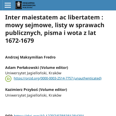
Inter maiestatem ac libertatem :
mowy sejmowe, listy w sprawach
publicznych, pisma i wota z lat
1672-1679
Andrzej Maksymilian Fredro
Adam Perłakowski (Volume editor)
Uniwersytet Jagielloński, Kraków
https://orcid.org/0000-0003-2514-7757 (unauthenticated)
Kazimierz Przyboś (Volume editor)
Uniwersytet Jagielloński, Kraków
DOI:
https://doi.org/10.12797/9788381384391