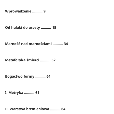
Wprowadzenie .......... 9
Od hulaki do ascety .......... 15
Marność nad marnościami .......... 34
Metaforyka śmierci .......... 52
Bogactwo formy .......... 61
I. Metryka .......... 61
II. Warstwa brzmieniowa .......... 64