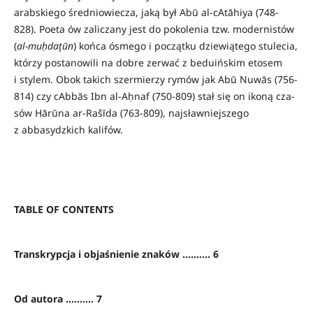
arabskiego średniowiecza, jaką był Abū al-cAtāhiya (748-
828). Poeta ów zaliczany jest do pokolenia tzw. modernistów
(
al-muḥdaṯūn
) końca ósmego i początku dziewiątego stulecia,
którzy postanowili na dobre zerwać z beduińskim etosem
i stylem. Obok takich szermierzy rymów jak Abū Nuwās (756-
814) czy cAbbās Ibn al-Aḥnaf (750-809) stał się on ikoną cza-
sów Hārūna ar-Rašīda (763-809), najsławniejszego
z abbasydzkich kalifów.
TABLE OF CONTENTS
Transkrypcja i objaśnienie znaków .......... 6
Od autora .......... 7