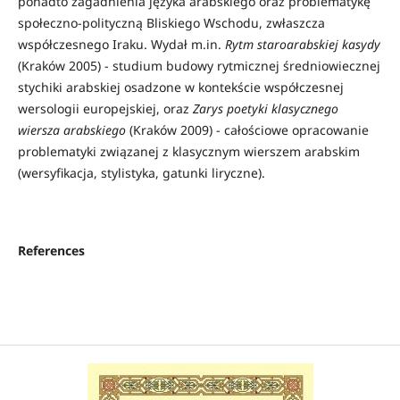
po­nadto zagadnienia języka arabskiego oraz problema­tykę
społeczno-polityczną Bliskiego Wschodu, zwłasz­cza
współczesnego Iraku. Wydał m.in.
Rytm staroarabskiej kasydy
(Kraków 2005) - studium budowy rytmicznej średniowiecznej
stychiki arabskiej osa­dzone w kontekście współczesnej
wersologii europejskiej, oraz
Zarys poetyki klasycznego
wiersza arabskiego
(Kraków 2009) - całościowe opracowanie
problematyki związanej z klasycznym wierszem arabskim
(wersyfikacja, sty­listyka, gatunki liryczne).
References