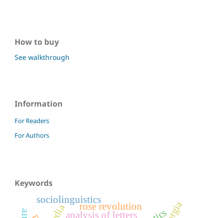
How to buy
See walkthrough
Information
For Readers
For Authors
Keywords
sociolinguistics
georgia
rose revolution
media
analysis of letters