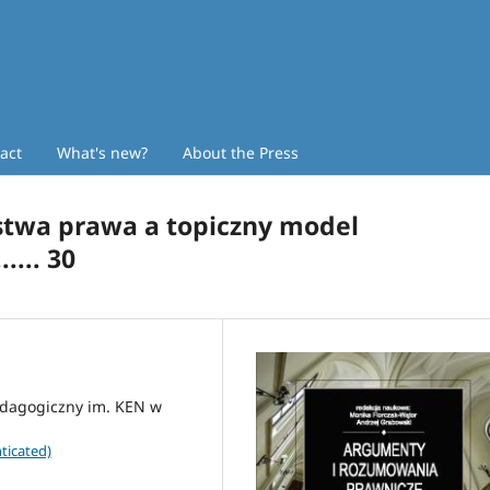
act
What's new?
About the Press
stwa prawa a topiczny model
.... 30
Pedagogiczny im. KEN w
ticated)