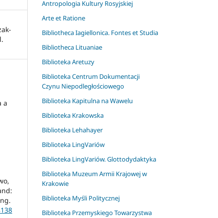
Antropologia Kultury Rosyjskiej
Arte et Ratione
zak-
Bibliotheca Iagiellonica. Fontes et Studia
l.
Bibliotheca Lituaniae
Biblioteka Aretuzy
Biblioteka Centrum Dokumentacji
Czynu Niepodległościowego
Biblioteka Kapitulna na Wawelu
a a
Biblioteka Krakowska
Biblioteka Lehahayer
Biblioteka LingVariów
Biblioteka LingVariów. Glottodydaktyka
Biblioteka Muzeum Armii Krajowej w
wo,
Krakowie
and:
Biblioteka Myśli Politycznej
ing.
8138
Biblioteka Przemyskiego Towarzystwa