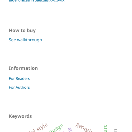
Iagellonicae in Saeculis XVIII–XX
How to buy
See walkthrough
Information
For Readers
For Authors
Keywords
georgia
official style