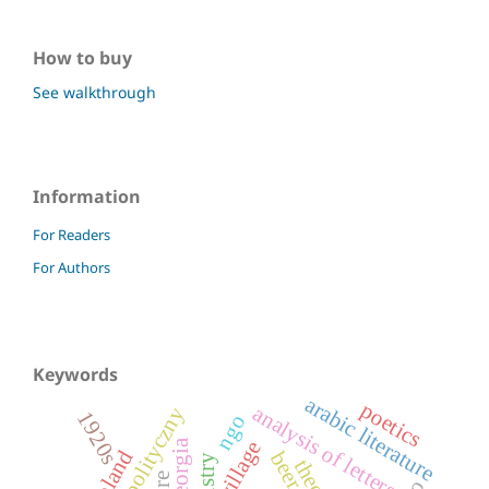
How to buy
See walkthrough
Information
For Readers
For Authors
Keywords
arabic literature
poetics
analysis of letters
kapitał polityczny
1920s
ngo
georgia
village
beer