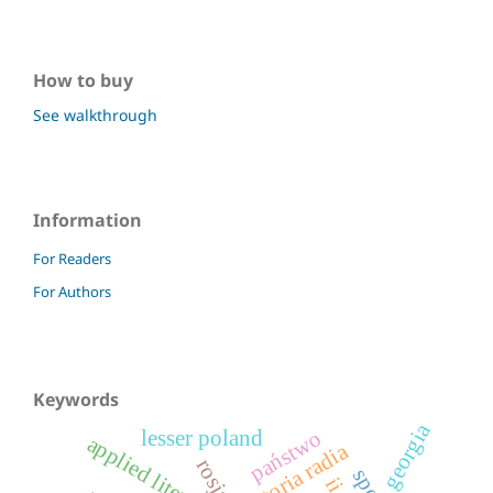
How to buy
See walkthrough
Information
For Readers
For Authors
Keywords
georgia
lesser poland
państwo
applied literature
historia radia
rosja