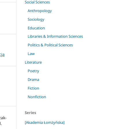
Social Sciences
Anthropology
Sociology
Education
Libraries & Information Sciences
Politics & Political Sciences
Law
cja
Literature
Poetry
Drama
Fiction
Nonfiction
Series
zak-
[Akademia Łomżyńska]
l.