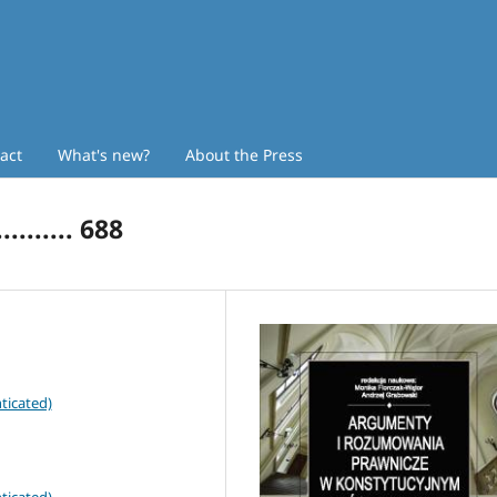
act
What's new?
About the Press
...... 688
ticated)