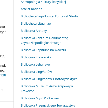
Antropologia Kultury Rosyjskiej
Arte et Ratione
Bibliotheca Iagiellonica. Fontes et Studia
Bibliotheca Lituaniae
ment
Biblioteka Aretuzy
ty I
Biblioteka Centrum Dokumentacji
Czynu Niepodległościowego
Biblioteka Kapitulna na Wawelu
cja,
Biblioteka Krakowska
Biblioteka Lehahayer
and:
ing.
Biblioteka LingVariów
8138
Biblioteka LingVariów. Glottodydaktyka
Biblioteka Muzeum Armii Krajowej w
Krakowie
Biblioteka Myśli Politycznej
Biblioteka Przemyskiego Towarzystwa