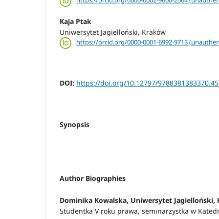
https://orcid.org/0000-0002-9600-2064 (unauthen
Kaja Ptak
Uniwersytet Jagielloński, Kraków
https://orcid.org/0000-0001-6992-9713 (unauthen
DOI:
https://doi.org/10.12797/9788381383370.45
Synopsis
Author Biographies
Dominika Kowalska,
Uniwersytet Jagielloński,
Studentka V roku prawa, seminarzystka w Katedr