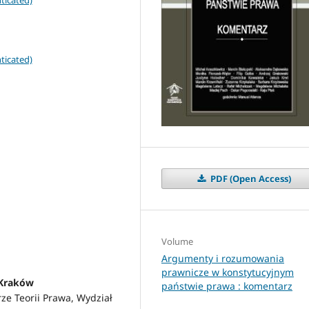
ticated)
ticated)
PDF (Open Access)
Volume
Argumenty i rozumowania
prawnicze w konstytucyjnym
 Kraków
państwie prawa : komentarz
ze Teorii Prawa, Wydział