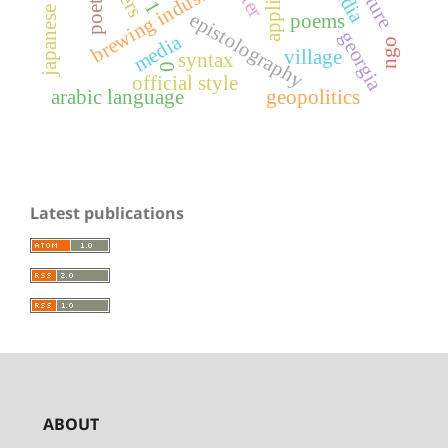
brewing industry
poetics
1
epistolography
poems
georgia
media
ngo
village
syntax
0
official style
arabic language
geopolitics
Latest publications
ABOUT