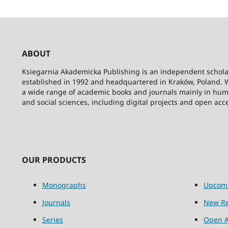
ABOUT
Ksiegarnia Akademicka Publishing is an independent schola
established in 1992 and headquartered in Kraków, Poland. 
a wide range of academic books and journals mainly in hum
and social sciences, including digital projects and open acc
OUR PRODUCTS
Monographs
Upcom
Journals
New Re
Series
Open A