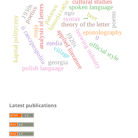
cultural studies
historia radia
1930s
państwo
spoken language
analysis of letters
poetics
ngo
beer
poems
kapitał polityczny
syntax
1
theory of the letter
rosja
ii rzeczpospolita
brewing industry
applied literature
epistolography
1920s
0
media
official style
village
georgia
polish language
Latest publications