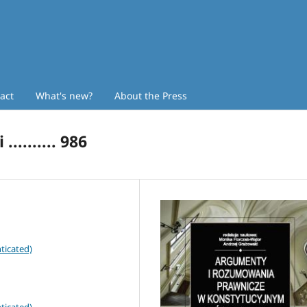
act
What's new?
About the Press
......... 986
ticated)