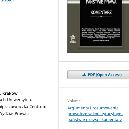
ticated)
PDF (Open Access)
i, Kraków
ych Uniwersytetu
Volume
półpracowniczka Centrum
Argumenty i rozumowania
Wydział Prawa i
prawnicze w konstytucyjnym
państwie prawa : komentarz