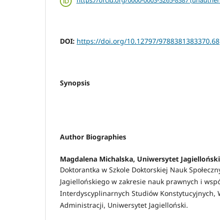
https://orcid.org/0000-0003-3265-8387 (unauthen
DOI:
https://doi.org/10.12797/9788381383370.68
Synopsis
Author Biographies
Magdalena Michalska,
Uniwersytet Jagiellońsk
Doktorantka w Szkole Doktorskiej Nauk Społeczn
Jagiellońskiego w zakresie nauk prawnych i ws
Interdyscyplinarnych Studiów Konstytucyjnych, 
Administracji, Uniwersytet Jagielloński.