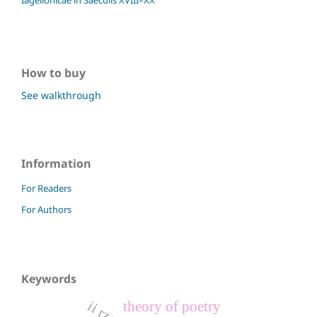
Iagellonicae in Saeculis XVIII–XX
How to buy
See walkthrough
Information
For Readers
For Authors
Keywords
theory of poetry