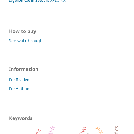
Iagellonicae in Saeculis XVIII–XX
How to buy
See walkthrough
Information
For Readers
For Authors
Keywords
poems