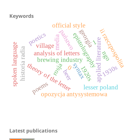
Keywords
official style
ii rzeczpospolita
georgia
państwo
poetics
epistolography
media
applied literature
1
spoken language
village
historia radia
ngo
analysis of letters
brewing industry
syntax
theory of the letter
rosja
0
1930s
1920s
beer
poems
lesser poland
opozycja antysystemowa
Latest publications