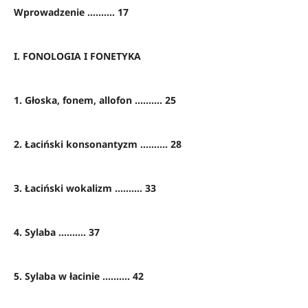
Wprowadzenie .......... 17
I. FONOLOGIA I FONETYKA
1. Głoska, fonem, allofon .......... 25
2. Łaciński konsonantyzm .......... 28
3. Łaciński wokalizm .......... 33
4. Sylaba .......... 37
5. Sylaba w łacinie .......... 42