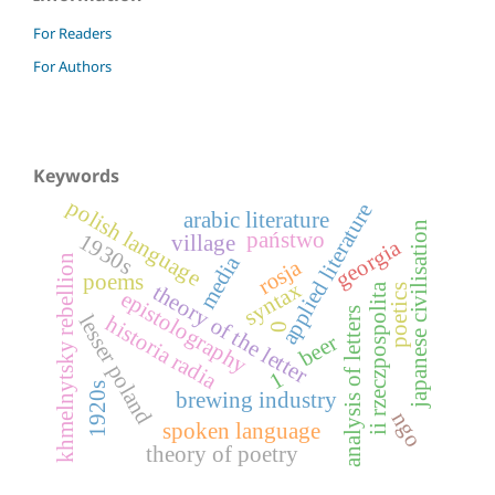
For Readers
For Authors
Keywords
polish language
applied literature
arabic literature
japanese civilisation
państwo
1930s
village
georgia
media
khmelnytsky rebellion
rosja
poems
syntax
theory of the letter
ii rzeczpospolita
poetics
epistolography
analysis of letters
lesser poland
historia radia
0
beer
1
1920s
brewing industry
ngo
spoken language
theory of poetry