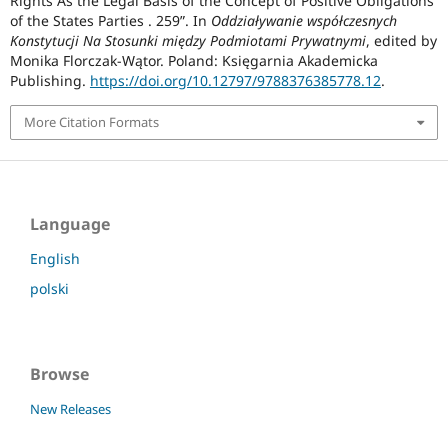
Rights As the Legal Basis of the Concept of Positive Obligations
of the States Parties . 259”. In
Oddziaływanie współczesnych
Konstytucji Na Stosunki między Podmiotami Prywatnymi
, edited by
Monika Florczak-Wątor. Poland: Księgarnia Akademicka
Publishing.
https://doi.org/10.12797/9788376385778.12
.
More Citation Formats
Language
English
polski
Browse
New Releases