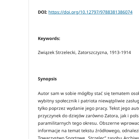
DOI:
https://doi.org/10.12797/9788381386074
Keywords:
Związek Strzelecki, Zatorszczyzna, 1913-1914
Synopsis
Autor sam w sobie mógłby stać się tematem os
wybitny społecznik i patriota niewątpliwie zasł
tylko poprzez wydanie jego pracy. Tekst jego au
przyczynek do dziejów zarówno Zatora, jak i pols
paramilitarnych tego okresu. Obszerne wprowad
informacje na temat tekstu źródłowego, odnale
Towarzystwo Sportowe „Strzelec” zasobu Arch