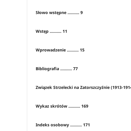
Słowo wstępne .......... 9
Wstęp .......... 11
Wprowadzenie .......... 15
Bibliografia .......... 77
Związek Strzelecki na Zatorszczyźnie (1913-1914) .
Wykaz skrótów .......... 169
Indeks osobowy .......... 171