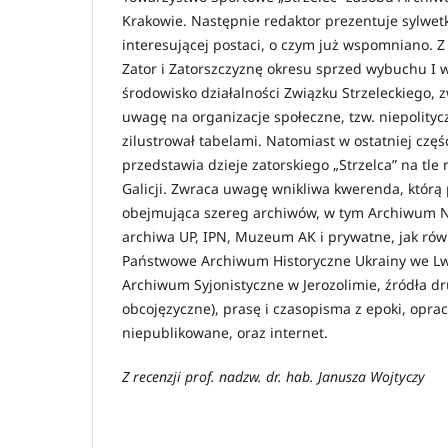
Krakowie. Następnie redaktor prezentuje sylwet
interesującej postaci, o czym już wspomniano. Z 
Zator i Zatorszczyznę okresu sprzed wybuchu I 
środowisko działalności Związku Strzeleckiego, 
uwagę na organizacje społeczne, tzw. niepolityc
zilustrował tabelami. Natomiast w ostatniej czę
przedstawia dzieje zatorskiego „Strzelca” na tle 
Galicji. Zwraca uwagę wnikliwa kwerenda, którą 
obejmująca szereg archiwów, w tym Archiwum 
archiwa UP, IPN, Muzeum AK i prywatne, jak rów
Państwowe Archiwum Historyczne Ukrainy we Lw
Archiwum Syjonistyczne w Jerozolimie, źródła d
obcojęzyczne), prasę i czasopisma z epoki, opra
niepublikowane, oraz internet.
Z recenzji prof. nadzw. dr. hab. Janusza Wojtyczy