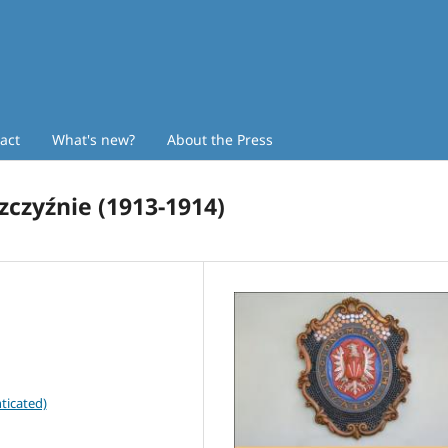
act
What's new?
About the Press
zczyźnie (1913-1914)
ticated)