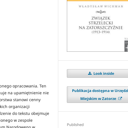
Look inside
obnego opracowania. Ten
Publikacja dostępna w Urzędz
uguje na upamiętnienie nie
Miejskim w Zatorze
torstwa stanowi cenny
kich organizacji
zenie do tekstu obejmuje
zionego w zespole
Published
iwum Narodowego w