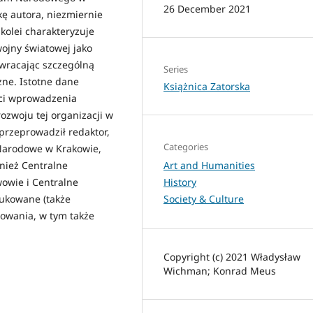
26 December 2021
kę autora, niezmiernie
kolei charakteryzuje
wojny światowej jako
zwracając szczególną
Series
zne. Istotne dane
Książnica Zatorska
ści wprowadzenia
rozwoju tej organizacji w
przeprowadził redaktor,
Categories
Narodowe w Krakowie,
nież Centralne
Art and Humanities
owie i Centralne
History
rukowane (także
Society & Culture
cowania, w tym także
Copyright (c) 2021 Władysław
Wichman; Konrad Meus