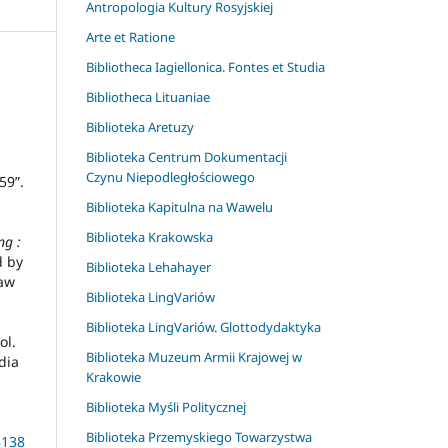
Antropologia Kultury Rosyjskiej
Arte et Ratione
Bibliotheca Iagiellonica. Fontes et Studia
Bibliotheca Lituaniae
Biblioteka Aretuzy
Biblioteka Centrum Dokumentacji
Czynu Niepodległościowego
59”.
Biblioteka Kapitulna na Wawelu
Biblioteka Krakowska
g :
d by
Biblioteka Lehahayer
ław
Biblioteka LingVariów
Biblioteka LingVariów. Glottodydaktyka
ol.
Biblioteka Muzeum Armii Krajowej w
dia
Krakowie
Biblioteka Myśli Politycznej
Biblioteka Przemyskiego Towarzystwa
8138