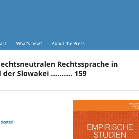
act
What's new?
About the Press
lechtsneutralen Rechtssprache in
er Slowakei .......... 159
ticated)