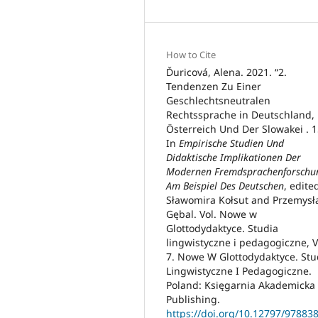
How to Cite
Ďuricová, Alena. 2021. “2.
Tendenzen Zu Einer
Geschlechtsneutralen
Rechtssprache in Deutschland,
Österreich Und Der Slowakei . 1
In
Empirische Studien Und
Didaktische Implikationen Der
Modernen Fremdsprachenforschun
Am Beispiel Des Deutschen
, edite
Sławomira Kołsut and Przemys
Gębal. Vol. Nowe w
Glottodydaktyce. Studia
lingwistyczne i pedagogiczne, V
7. Nowe W Glottodydaktyce. Stu
Lingwistyczne I Pedagogiczne.
Poland: Księgarnia Akademicka
Publishing.
https://doi.org/10.12797/97883