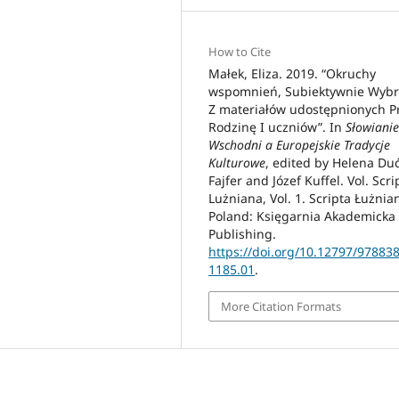
How to Cite
Małek, Eliza. 2019. “Okruchy
wspomnień, Subiektywnie Wyb
Z materiałów udostępnionych P
Rodzinę I uczniów”. In
Słowianie
Wschodni a Europejskie Tradycje
Kulturowe
, edited by Helena Du
Fajfer and Józef Kuffel. Vol. Scri
Lużniana, Vol. 1. Scripta Łużnia
Poland: Księgarnia Akademicka
Publishing.
https://doi.org/10.12797/97883
1185.01
.
More Citation Formats