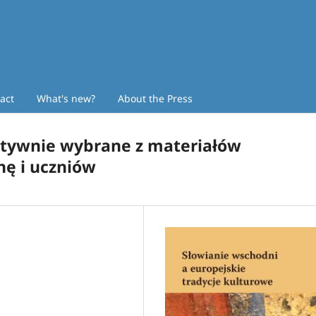
act
What's new?
About the Press
tywnie wybrane z materiałów
nę i uczniów