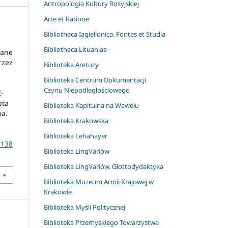
Antropologia Kultury Rosyjskiej
Arte et Ratione
Bibliotheca Iagiellonica. Fontes et Studia
Bibliotheca Lituaniae
rane
rzez
Biblioteka Aretuzy
Biblioteka Centrum Dokumentacji
Czynu Niepodległościowego
ć-
pta
Biblioteka Kapitulna na Wawelu
na.
Biblioteka Krakowska
Biblioteka Lehahayer
8138
Biblioteka LingVariów
Biblioteka LingVariów. Glottodydaktyka
Biblioteka Muzeum Armii Krajowej w
Krakowie
Biblioteka Myśli Politycznej
Biblioteka Przemyskiego Towarzystwa