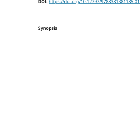
DOI:
https://doi.org/10.12797/9788381381185.01
Synopsis