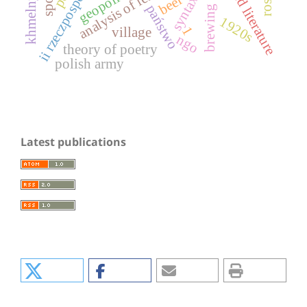
brewing industry
applied literature
ii rzeczpospolita
analysis of letters
geopolitics
beer
syntax
państwo
1920s
1
village
ngo
theory of poetry
polish army
Latest publications