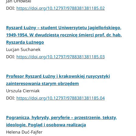
Jan Orłowski
DOI:
https://doi.org/10.12797/9788381381185.02
Ryszard Łużny – student Uniwersytetu Jagiellońskiego,
1949-1954. W dwudziestą rocznicę śmierci prof. dr. hab.
Ryszarda Łużnego
Lucjan Suchanek
DOI:
https://doi.org/10.12797/9788381381185.03
Profesor Ryszard Łużny i krakowskiej rusycystyki
zainteresowania starym obrzędem
Urszula Cierniak
DOI:
https://doi.org/10.12797/9788381381185.04
Pogranicza, hybrydy, peryferie – przestrzenie, teksty,
ideologie. Pogląd i osobowa realizacja
Helena Duć-Fajfer