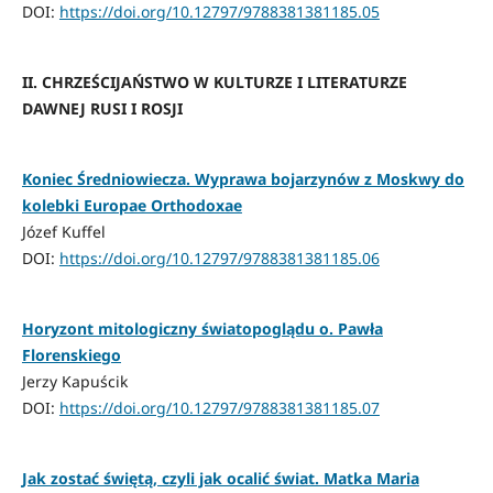
DOI:
https://doi.org/10.12797/9788381381185.05
II. CHRZEŚCIJAŃSTWO W KULTURZE I LITERATURZE
DAWNEJ RUSI I ROSJI
Koniec Średniowiecza. Wyprawa bojarzynów z Moskwy do
kolebki Europae Orthodoxae
Józef Kuffel
DOI:
https://doi.org/10.12797/9788381381185.06
Horyzont mitologiczny światopoglądu о. Pawła
Florenskiego
Jerzy Kapuścik
DOI:
https://doi.org/10.12797/9788381381185.07
Jak zostać świętą, czyli jak ocalić świat. Matka Maria