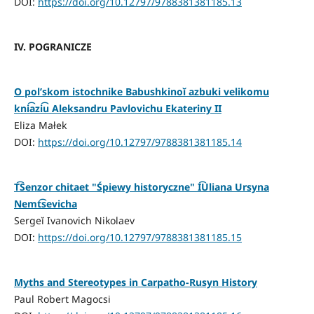
DOI:
https://doi.org/10.12797/9788381381185.13
IV. POGRANICZE
O polʹskom istochnike Babushkinoĭ azbuki velikomu
kni͡azi͡u Aleksandru Pavlovichu Ekateriny II
Eliza Małek
DOI:
https://doi.org/10.12797/9788381381185.14
T͡Senzor chitaet "Śpiewy historyczne" I͡Uliana Ursyna
Nemt͡sevicha
Sergeĭ Ivanovich Nikolaev
DOI:
https://doi.org/10.12797/9788381381185.15
Myths and Stereotypes in Carpatho-Rusyn History
Paul Robert Magocsi