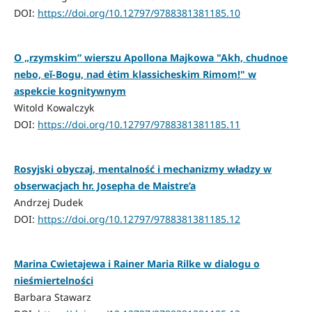
DOI:
https://doi.org/10.12797/9788381381185.10
O „rzymskim” wierszu Apollona Majkowa "Akh, chudnoe
nebo, eĭ-Bogu, nad ėtim klassicheskim Rimom!" w
aspekcie kognitywnym
Witold Kowalczyk
DOI:
https://doi.org/10.12797/9788381381185.11
Rosyjski obyczaj, mentalność i mechanizmy władzy w
obserwacjach hr. Josepha de Maistre’a
Andrzej Dudek
DOI:
https://doi.org/10.12797/9788381381185.12
Marina Cwietajewa i Rainer Maria Rilke w dialogu o
nieśmiertelności
Barbara Stawarz