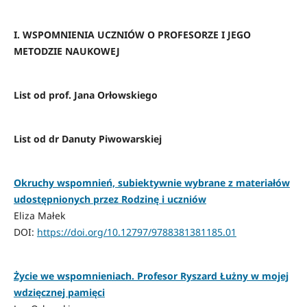
I. WSPOMNIENIA UCZNIÓW O PROFESORZE I JEGO
METODZIE NAUKOWEJ
List od prof. Jana Orłowskiego
List od dr Danuty Piwowarskiej
Okruchy wspomnień, subiektywnie wybrane z materiałów
udostępnionych przez Rodzinę i uczniów
Eliza Małek
DOI:
https://doi.org/10.12797/9788381381185.01
Życie we wspomnieniach. Profesor Ryszard Łużny w mojej
wdzięcznej pamięci