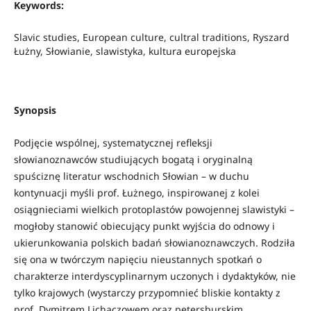
Keywords:
Slavic studies, European culture, cultral traditions, Ryszard
Łużny, Słowianie, slawistyka, kultura europejska
Synopsis
Podjęcie wspólnej, systematycznej refleksji
słowianoznawców studiujących bogatą i oryginalną
spuściznę literatur wschodnich Słowian – w duchu
kontynuacji myśli prof. Łużnego, inspirowanej z kolei
osiągnieciami wielkich protoplastów powojennej slawistyki –
mogłoby stanowić obiecujący punkt wyjścia do odnowy i
ukierunkowania polskich badań słowianoznawczych. Rodziła
się ona w twórczym napięciu nieustannych spotkań o
charakterze interdyscyplinarnym uczonych i dydaktyków, nie
tylko krajowych (wystarczy przypomnieć bliskie kontakty z
prof. Dymitrem Lichaczowem oraz petersburskim