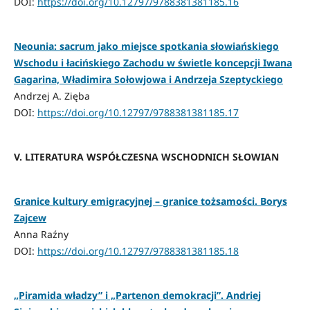
DOI:
https://doi.org/10.12797/9788381381185.16
Neounia: sacrum jako miejsce spotkania słowiańskiego
Wschodu i łacińskiego Zachodu w świetle koncepcji Iwana
Gagarina, Władimira Sołowjowa i Andrzeja Szeptyckiego
Andrzej A. Zięba
DOI:
https://doi.org/10.12797/9788381381185.17
V. LITERATURA WSPÓŁCZESNA WSCHODNICH SŁOWIAN
Granice kultury emigracyjnej – granice tożsamości. Borys
Zajcew
Anna Raźny
DOI:
https://doi.org/10.12797/9788381381185.18
„Piramida władzy” i „Partenon demokracji”. Andriej