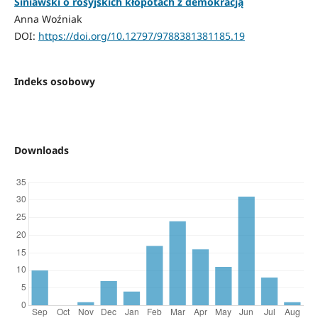
Siniawski o rosyjskich kłopotach z demokracją
Anna Woźniak
DOI:
https://doi.org/10.12797/9788381381185.19
Indeks osobowy
Downloads