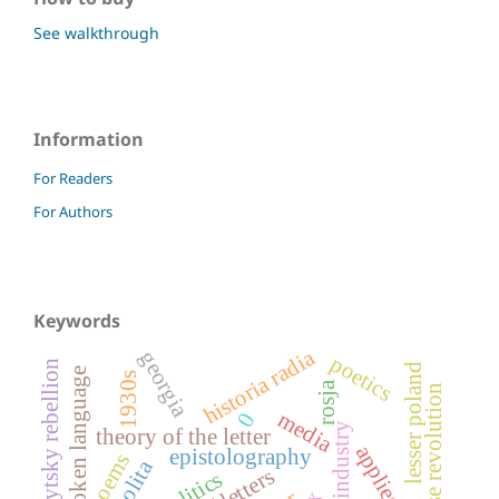
See walkthrough
Information
For Readers
For Authors
Keywords
historia radia
georgia
poetics
khmelnytsky rebellion
lesser poland
spoken language
1930s
rosja
rose revolution
media
0
theory of the letter
epistolography
poems