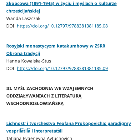
Skobcowa (1891-1945) w życiu i myślach o kulturze
chrześcijańskiej
Wanda Laszczak
DOI:
https://doi.org/10.12797/9788381381185.08
Rosyjski monastycyzm katakumbowy w ZSRR
Obrona tradycji
Hanna Kowalska-Stus
DOI:
https://doi.org/10.12797/9788381381185.09
III. MYŚL ZACHODNIA WE WZAJEMNYCH
ODDZIAŁYWANIACH Z LITERATURĄ
WSCHODNIOSŁOWIAŃSKĄ
Lichnostʹ i tvorchestvo Feofana Prokopovicha: paradigmy
vosprii͡atii͡a i interpretat͡sii
Tatiana Evgenevna Avtuchovich